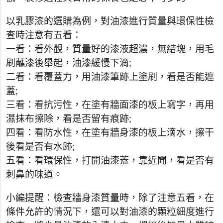
以乳膠漆的選購為例，對油漆進行質量與環保性檢
查時注意有五看：
一看：看外觀，質量好的漆液超濃，無結塊，用毛
刷蘸漆後舉起，油漆緩慢下滴;
二看：看覆蓋力，用油漆筆跡上塗刷，看是否能遮
蓋;
三看：看抗污性，在塗有牆面漆的板上寫字，再用
濕抹布擦除，看是否留有痕跡;
四看：看防水性，在塗有牆身漆的板上滴水，擦干
後看是否有水跡;
五看：看環保性，打開油漆蓋，靠近聞，看是否有
刺鼻的味道。
小編提醒：檢查牆身漆質量時，除了注意五看，在
條件允許的情況下，還可以對油漆的顆粒細度進行