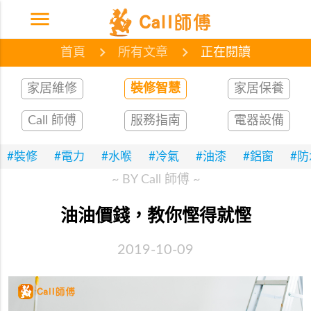
menu
首頁
網誌
文章
首頁
所有文章
正在閱讀
家居維修
裝修智慧
家居保養
Call 師傅
服務指南
電器設備
#裝修
#電力
#水喉
#冷氣
#油漆
#鋁窗
#
~ BY Call 師傅 ~
油油價錢，教你慳得就慳
2019-10-09