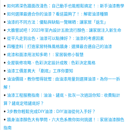
•
如何將深色牆面改淺色：自己動手也能輕鬆搞定！ : 新手油漆教學
•
如何選擇最適合你的油漆？看這篇夠了！ : 解密油漆種類
•
油漆的不同方法：優點與缺點一覽睇晒 : 讓家居「返生」
•
大膽嘗試吧！2023年室內設計五款流行顏色 : 讓家居注入新生命
•
從平凡走到出色，油漆可以點揀好？ : 油漆的考慮因素
•
四種塗料｜打造家居特殊風格牆身 : 選擇最合適自己的油漆
•
底漆和面漆用法知多啲！ : 家居裝修小智慧
•
全屋裝修攻略 - 色彩決定設計成敗 : 色彩決定風格
•
油漆工價差異大 「剷底」工序你要知
•
油油價錢，教你慳得就慳 : 由油漆用量到選擇油漆，為你一一拆
解！
•
油漆工程服務指南｜油油、鏟底、批灰一次過話你知 : 收費點計
算？鏟底定唔鏟底好？
•
3步教你輕鬆完成DIY油漆 : DIY油油從何入手好？
•
牆身油漆顏色大有學問，六大色系教你如何挑選！ : 家居油漆顏色
指南