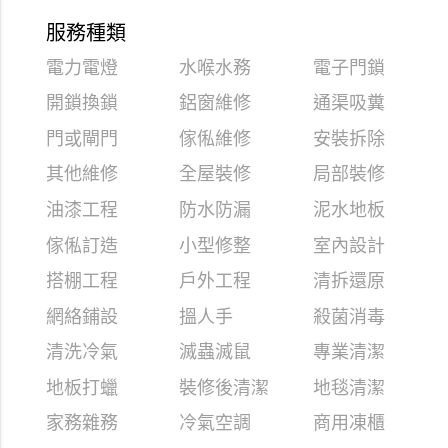
服務種類
電力電燈
水喉水務
電子門鎖
開鎖換鎖
鋁窗維修
通渠吸糞
門或閘門
傢俬維修
安裝拆除
其他維修
全屋裝修
局部裝修
油漆工程
防水防漏
泥水地板
傢俬訂造
小型修整
室內設計
搭棚工程
戶外工程
清拆還原
網絡鋪設
搵人手
殺菌消毒
清洗冷氣
滅蟲滅鼠
專業清潔
地板打蠟
裝修後清潔
地毯清潔
家務雜務
冷氣空調
商用凍櫃