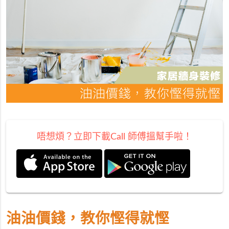
唔想煩？立即下載Call 師傅搵幫手啦！
油油價錢，教你慳得就慳