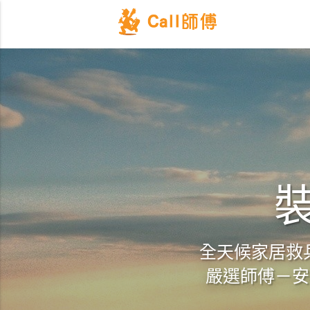
裝
全天候家居救兵
嚴選師傅－安