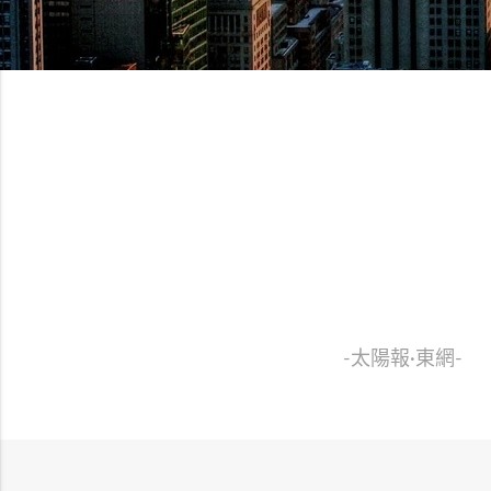
“ 涵蓋生活
-蘋果日報-