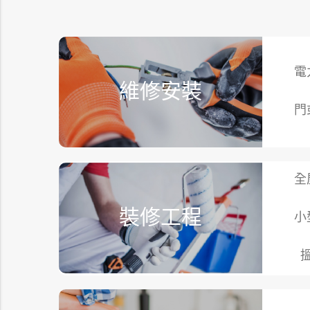
電
維修安裝
門
全
裝修工程
小