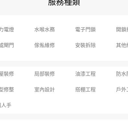
服務種類
力電燈
水喉水務
電子門鎖
開鎖
或閘門
傢俬維修
安裝拆除
其他
屋裝修
局部裝修
油漆工程
防水
型修整
室內設計
搭棚工程
戶外
搵人手