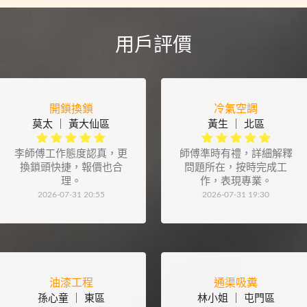
用戶評價
開鎖換鎖
冷氣空調
莫太 ｜ 黃大仙區
黃生 ｜ 北區
李師傅工作態度認真，更
師傅準時有禮，詳細解釋
換鎖頭快捷，報價也合
問題所在，按時完成工
理。
作，表現專業。
2026-07-31 20:55
2026-07-31 19:30
油漆工程
通渠吸糞
孫心童 ｜ 東區
林小姐 ｜ 屯門區