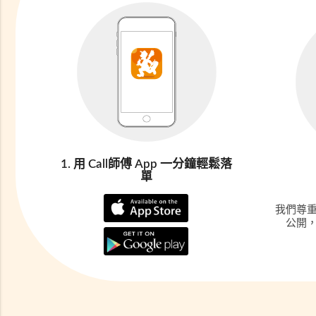
1. 用 Call師傅 App 一分鐘輕鬆落
單
我們尊
公開