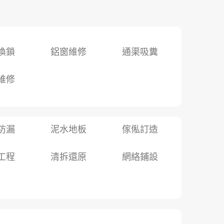
換鎖
鋁窗維修
通渠吸糞
維修
防漏
泥水地板
傢俬訂造
工程
清拆還原
網絡鋪設