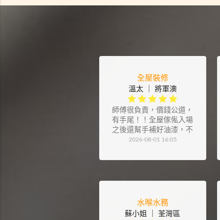
全屋裝修
溫太 ｜ 將軍澳
師傅很負責，價錢公道，
有手尾！！全屋傢俬入場
之後還幫手補好油漆，不
滿意也會整好！細節也處
2026-08-01 16:05
理的很漂亮！還提供很多
好建議⋯⋯總的來說，是
個不錯的選擇
水喉水務
蘇小姐 ｜ 荃灣區