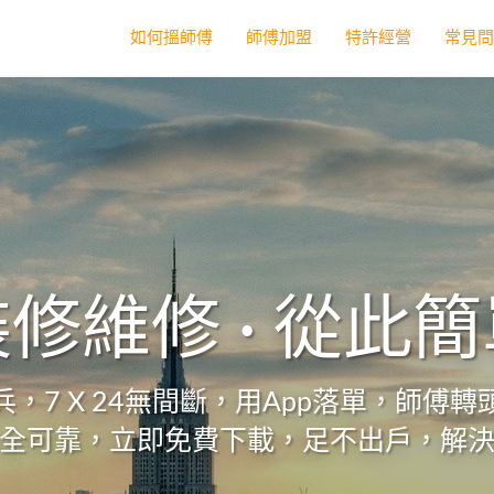
如何搵師傅
師傅加盟
特許經營
常見
修維修 · 從此
，7 X 24無間斷，用App落單，師傅
全可靠，立即免費下載，足不出戶，解