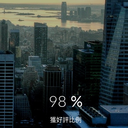
9
98
%
獲好評比例