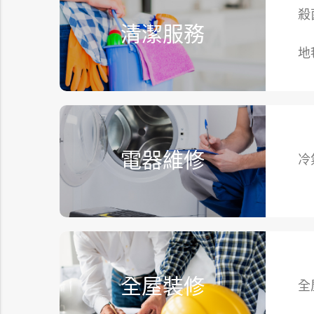
殺
清潔服務
地
電器維修
冷
全屋裝修
全