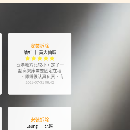
安裝拆除
喻虹 ｜ 黃大仙區
香港地方比较小，定了一
副高架床需要固定在墙
上，师傅很认真负责，专
业态度也很严谨。另外感
2026-07-31 08:42
谢师傅装的晾衣架，也很
用心
安裝拆除
Leung ｜ 北區