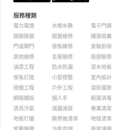
服務種類
電力電燈
水喉水務
電子門鎖
開鎖換鎖
鋁窗維修
通渠吸糞
門或閘門
傢俬維修
安裝拆除
其他維修
全屋裝修
局部裝修
油漆工程
防水防漏
泥水地板
傢俬訂造
小型修整
室內設計
搭棚工程
戶外工程
清拆還原
網絡鋪設
搵人手
殺菌消毒
清洗冷氣
滅蟲滅鼠
專業清潔
地板打蠟
裝修後清潔
地毯清潔
家務雜務
冷氣空調
商用凍櫃