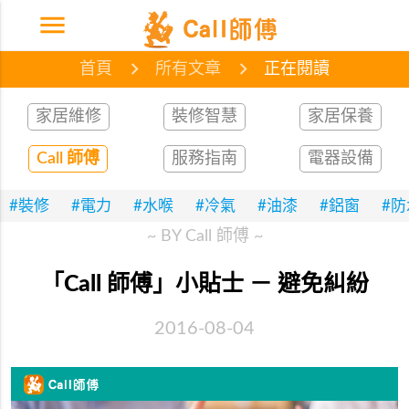
menu
首頁
網誌
文章
首頁
所有文章
正在閱讀
家居維修
裝修智慧
家居保養
Call 師傅
服務指南
電器設備
#裝修
#電力
#水喉
#冷氣
#油漆
#鋁窗
#
~ BY Call 師傅 ~
「Call 師傅」小貼士 － 避免糾紛
2016-08-04