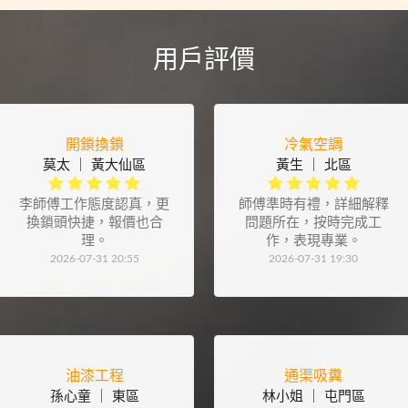
用戶評價
開鎖換鎖
冷氣空調
莫太 ｜ 黃大仙區
黃生 ｜ 北區
李師傅工作態度認真，更
師傅準時有禮，詳細解釋
換鎖頭快捷，報價也合
問題所在，按時完成工
理。
作，表現專業。
2026-07-31 20:55
2026-07-31 19:30
油漆工程
通渠吸糞
孫心童 ｜ 東區
林小姐 ｜ 屯門區