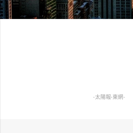
“ 涵蓋生活
-蘋果日報-