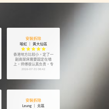
安裝拆除
喻虹 ｜ 黃大仙區
香港地方比较小，定了一
副高架床需要固定在墙
上，师傅很认真负责，专
业态度也很严谨。另外感
2026-07-31 08:42
谢师傅装的晾衣架，也很
用心
安裝拆除
Leung ｜ 北區