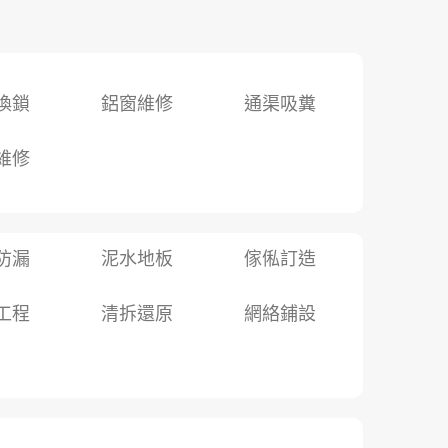
換鎖
鋁窗維修
通渠吸糞
維修
防漏
泥水地板
傢俬訂造
工程
清拆還原
網絡鋪設