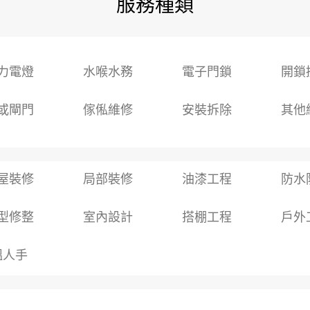
服務種類
力電燈
水喉水務
電子門鎖
開鎖
或閘門
傢俬維修
安裝拆除
其他
屋裝修
局部裝修
油漆工程
防水
型修整
室內設計
搭棚工程
戶外
搵人手