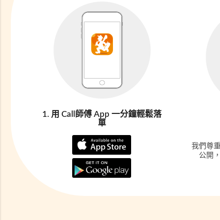
1. 用 Call師傅 App 一分鐘輕鬆落
單
我們尊
公開