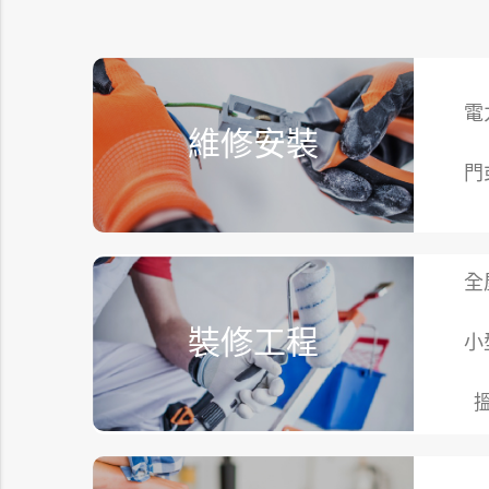
電
維修安裝
門
全
裝修工程
小