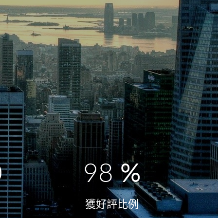
0
98
%
獲好評比例