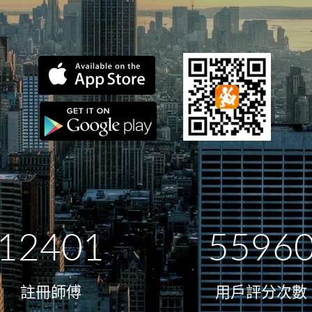
12401
5596
註冊師傅
用戶評分次數