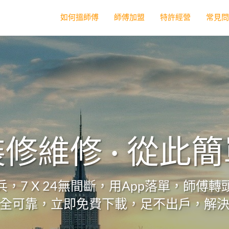
如何搵師傅
師傅加盟
特許經營
常見
修維修 · 從此
，7 X 24無間斷，用App落單，師傅
全可靠，立即免費下載，足不出戶，解