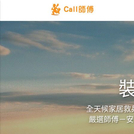
裝
全天候家居救兵
嚴選師傅－安