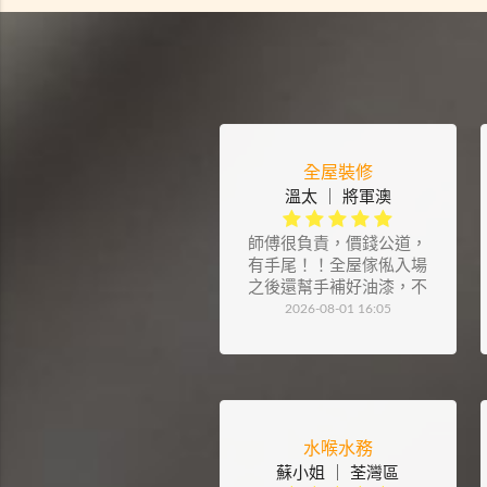
全屋裝修
溫太 ｜ 將軍澳
師傅很負責，價錢公道，
有手尾！！全屋傢俬入場
之後還幫手補好油漆，不
滿意也會整好！細節也處
2026-08-01 16:05
理的很漂亮！還提供很多
好建議⋯⋯總的來說，是
個不錯的選擇
水喉水務
蘇小姐 ｜ 荃灣區