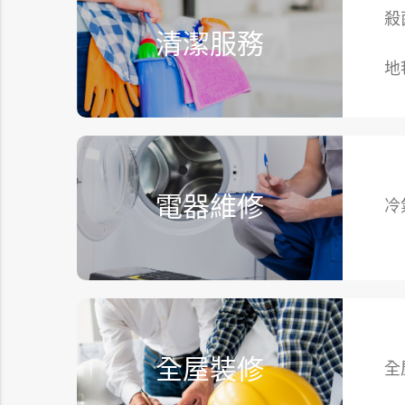
殺
清潔服務
地
電器維修
冷
全屋裝修
全