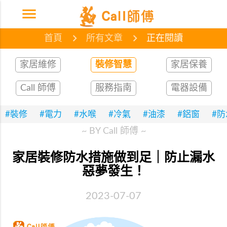
menu
首頁
網誌
文章
首頁
所有文章
正在閱讀
家居維修
裝修智慧
家居保養
Call 師傅
服務指南
電器設備
#裝修
#電力
#水喉
#冷氣
#油漆
#鋁窗
#
~ BY Call 師傅 ~
家居裝修防水措施做到足｜防止漏水
惡夢發生！
2023-07-07