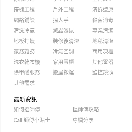
搭棚工程
戶外工程
清拆還原
網絡鋪設
搵人手
殺菌消毒
清洗冷氣
滅蟲滅鼠
專業清潔
地板打蠟
裝修後清潔
地毯清潔
家務雜務
冷氣空調
商用凍櫃
洗衣乾衣機
家用雪櫃
其他電器
除甲醛服務
搬屋搬運
監控鏡頭
其他需求
最新資訊
如何搵師傅
搵師傅攻略
Call 師傅小貼士
專欄分享