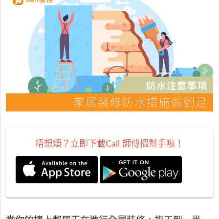
唔想煩？立即下載Call 師傅搵幫手啦！