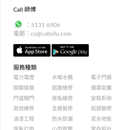
Call 師傅
：
5131 6906
電郵：
cs@callsifu.com
服務種類
電力電燈
水喉水務
電子門鎖
開鎖換鎖
鋁窗維修
通渠吸糞
門或閘門
傢俬維修
安裝拆除
其他維修
全屋裝修
局部裝修
油漆工程
防水防漏
泥水地板
傢俬訂造
小型修整
室內設計