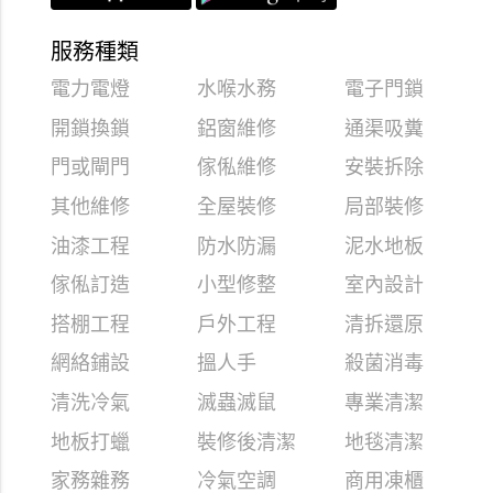
服務種類
電力電燈
水喉水務
電子門鎖
開鎖換鎖
鋁窗維修
通渠吸糞
門或閘門
傢俬維修
安裝拆除
其他維修
全屋裝修
局部裝修
油漆工程
防水防漏
泥水地板
傢俬訂造
小型修整
室內設計
搭棚工程
戶外工程
清拆還原
網絡鋪設
搵人手
殺菌消毒
清洗冷氣
滅蟲滅鼠
專業清潔
地板打蠟
裝修後清潔
地毯清潔
家務雜務
冷氣空調
商用凍櫃