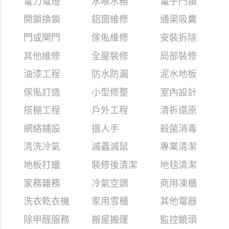
電力電燈
水喉水務
電子門鎖
開鎖換鎖
鋁窗維修
通渠吸糞
門或閘門
傢俬維修
安裝拆除
其他維修
全屋裝修
局部裝修
油漆工程
防水防漏
泥水地板
傢俬訂造
小型修整
室內設計
搭棚工程
戶外工程
清拆還原
網絡鋪設
搵人手
殺菌消毒
清洗冷氣
滅蟲滅鼠
專業清潔
地板打蠟
裝修後清潔
地毯清潔
家務雜務
冷氣空調
商用凍櫃
洗衣乾衣機
家用雪櫃
其他電器
除甲醛服務
搬屋搬運
監控鏡頭