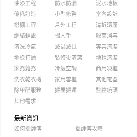
油漆工程
防水防漏
泥水地板
傢俬訂造
小型修整
室內設計
搭棚工程
戶外工程
清拆還原
網絡鋪設
搵人手
殺菌消毒
清洗冷氣
滅蟲滅鼠
專業清潔
地板打蠟
裝修後清潔
地毯清潔
家務雜務
冷氣空調
商用凍櫃
洗衣乾衣機
家用雪櫃
其他電器
除甲醛服務
搬屋搬運
監控鏡頭
其他需求
最新資訊
如何搵師傅
搵師傅攻略