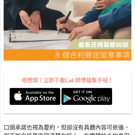
唔想煩？立即下載Call 師傅搵幫手啦！
口頭承諾也視為要約，但卻沒有具體內容可依循，