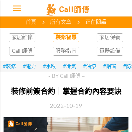
menu
首頁
網誌
文章
首頁
所有文章
正在閱讀
家居維修
裝修智慧
家居保養
Call 師傅
服務指南
電器設備
#裝修
#電力
#水喉
#冷氣
#油漆
#鋁窗
#
~ BY Call 師傅 ~
裝修前簽合約｜掌握合約內容要訣
2022-10-19