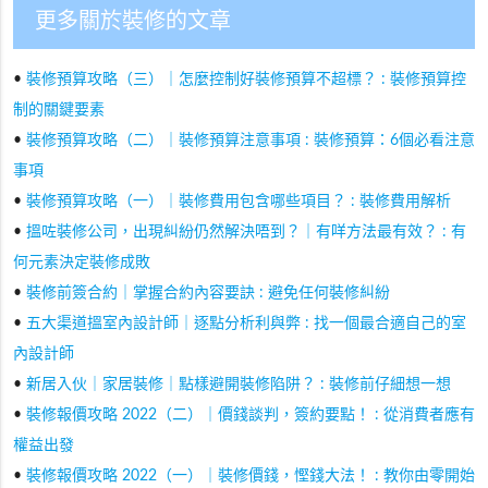
更多關於裝修的文章
•
裝修預算攻略（三）｜怎麼控制好裝修預算不超標？ : 裝修預算控
制的關鍵要素
•
裝修預算攻略（二）｜裝修預算注意事項 : 裝修預算：6個必看注意
事項
•
裝修預算攻略（一）｜裝修費用包含哪些項目？ : 裝修費用解析
•
搵咗裝修公司，出現糾紛仍然解決唔到？｜有咩方法最有效？ : 有
何元素決定裝修成敗
•
裝修前簽合約｜掌握合約內容要訣 : 避免任何裝修糾紛
•
五大渠道搵室內設計師｜逐點分析利與弊 : 找一個最合適自己的室
內設計師
•
新居入伙｜家居裝修｜點樣避開裝修陷阱？ : 裝修前仔細想一想
•
裝修報價攻略 2022（二）｜價錢談判，簽約要點！ : 從消費者應有
權益出發
•
裝修報價攻略 2022（一）｜裝修價錢，慳錢大法！ : 教你由零開始