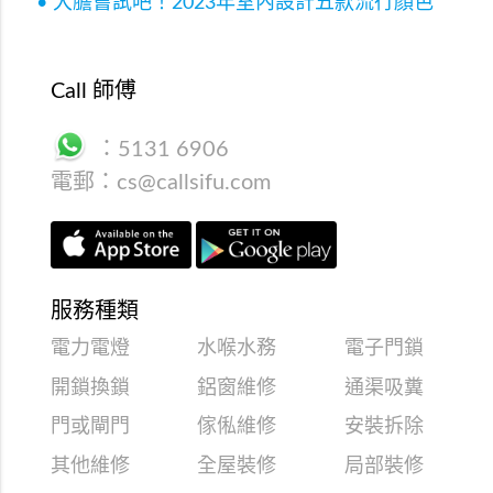
• 大膽嘗試吧！2023年室內設計五款流行顏色
Call 師傅
：
5131 6906
電郵：
cs@callsifu.com
服務種類
電力電燈
水喉水務
電子門鎖
開鎖換鎖
鋁窗維修
通渠吸糞
門或閘門
傢俬維修
安裝拆除
其他維修
全屋裝修
局部裝修