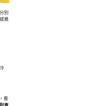
分別
感覺
冷
，看
則會