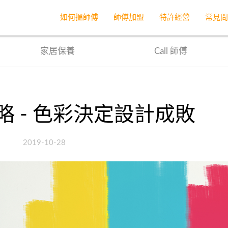
首頁
網誌
文章
如何搵師傅
師傅加盟
特許經營
常見
家居保養
Call 師傅
 - 色彩決定設計成敗
2019-10-28