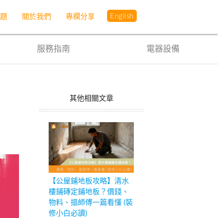
English
問題
關於我們
專欄分享
服務指南
電器設備
其他相關文章
【公屋鋪地板攻略】清水
樓鋪磚定鋪地板？價錢、
物料、搵師傅一篇看懂 (裝
修小白必讀)