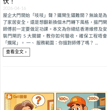
伏！
2026-04-16
屋企大門開始「吱吱」聲？鐵閘生鏽難開？無論是為
了家居安全，還是想翻新換個木門轉下風格，搵門閘
師傅前一定要做足功課。本文為你總結香港維修及安
裝門閘的 5 大關鍵，教你如何驗收，確保工程唔會
「爛尾」。 一、 服務範圍：你搵對師傅了嗎？ ...
»
查看全文