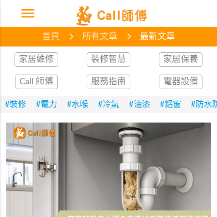
menu
首頁
網誌
最新文章
首頁
所有文章
最新文章
家居維修
裝修智慧
家居保養
Call 師傅
服務指南
電器設備
#裝修
#電力
#水喉
#冷氣
#油漆
#鋁窗
#防水