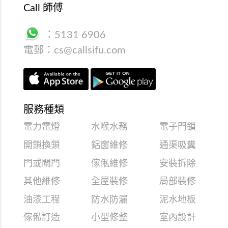
Call 師傅
：
5131 6906
電郵：
cs@callsifu.com
服務種類
電力電燈
水喉水務
電子門鎖
開鎖換鎖
鋁窗維修
通渠吸糞
門或閘門
傢俬維修
安裝拆除
其他維修
全屋裝修
局部裝修
油漆工程
防水防漏
泥水地板
傢俬訂造
小型修整
室內設計