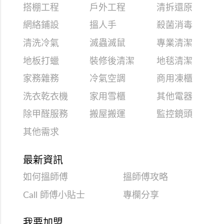
搭棚工程
戶外工程
清拆還原
網絡鋪設
搵人手
殺菌消毒
清洗冷氣
滅蟲滅鼠
專業清潔
地板打蠟
裝修後清潔
地毯清潔
家務雜務
冷氣空調
商用凍櫃
洗衣乾衣機
家用雪櫃
其他電器
除甲醛服務
搬屋搬運
監控鏡頭
其他需求
最新資訊
如何搵師傅
搵師傅攻略
Call 師傅小貼士
專欄分享
我要加盟