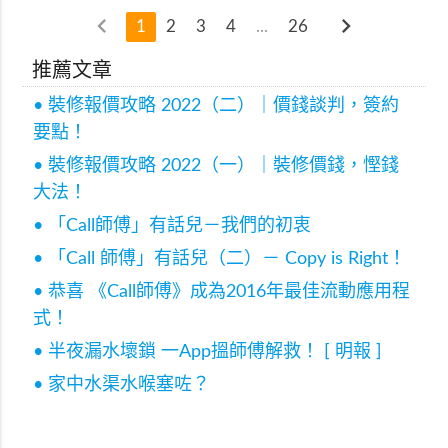
chevron_left
chevron_right
1
2
3
4
...
26
推薦文章
• 裝修報價攻略 2022（二）｜價錢談判，簽約
要點！
• 裝修報價攻略 2022（一）｜裝修價錢，慳錢
大法！
• 「Call師傅」有話兒－我們的初衷
• 「Call 師傅」有話兒（二）－ Copy is Right！
• 恭喜 《Call師傅》成為2016年最佳流動應用程
式！
• 半夜漏水壞鎖 一App搵師傅解救！ [ 明報 ]
• 家中水渠水喉塞咗？