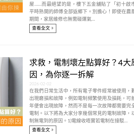
屋……而最絕望的是，樓下五金舖貼了「初十啟
平時熟開的師傅全部返鄉下。別擔心！即使在農
期間，家居維修也無需碰運氣...
»
查看全文
求救，電制壞左點算好？4大
因，為你逐一拆解
2026-02-02
在我們日常生活中，所有電子零件經常被使用，
出現磨損和故障，例如電制頻繁使用及損耗，可
年便會出現故障，然而不是每一次故障都需要完
電制。以下將為大家分享幾個常見的電制故障，
制無電到的原因。1)電線收唔實若電制在接駁...
»
查看全文