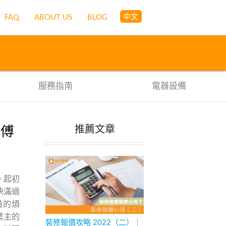
中文
FAQ
ABOUT US
BLOG
服務指南
電器設備
推薦文章
師傅
。起初
快滿過
過的煩
業主的
裝修報價攻略 2022（二）｜