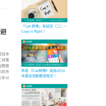
】
「Call 師傅」有話兒（二）－
與避
Copy is Right！
是找本
工與業
服務推
恭喜 《Call師傅》成為2016
年的市
年最佳流動應用程式！
俬多以