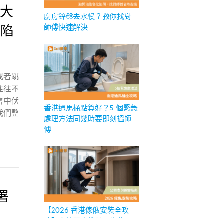
 大
廚房鋅盤去水慢？教你找對
師傅快速解決
價陷
或者跳
往往不
會中伏
香港通馬桶點算好？5 個緊急
我們整
處理方法同幾時要即刻搵師
傅
署
【2026 香港傢俬安裝全攻
驗