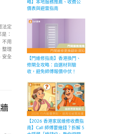
略】本地服務推薦、收費公
價表與避雷指南
窗法定
都是：
」不用
，整理
、安全
【門維修指南】香港換門、
修閘全攻略：由選材到驗
收，避免師傅報價中伏！
漆牆
【2026 香港家居維修收費指
南】Call 師傅要幾錢？拆解 5