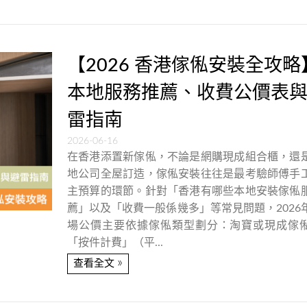
【2026 香港傢俬安裝全攻略
本地服務推薦、收費公價表
雷指南
2026-06-16
在香港添置新傢俬，不論是網購現成組合櫃，還
地公司全屋訂造，傢俬安裝往往是最考驗師傅手
主預算的環節。針對「香港有哪些本地安裝傢俬
薦」以及「收費一般係幾多」等常見問題，2026
場公價主要依據傢俬類型劃分：淘寶或現成傢
「按件計費」（平...
»
查看全文