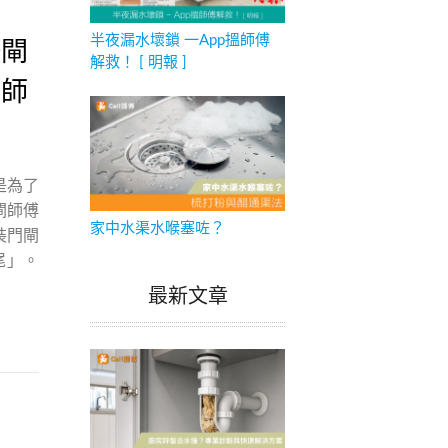
半夜漏水壞鎖 一App搵師傅
修閘
解救！ [ 明報 ]
免師
是為了
閘師傅
家中水渠水喉塞咗？
裝門閘
尾」。
最新文章