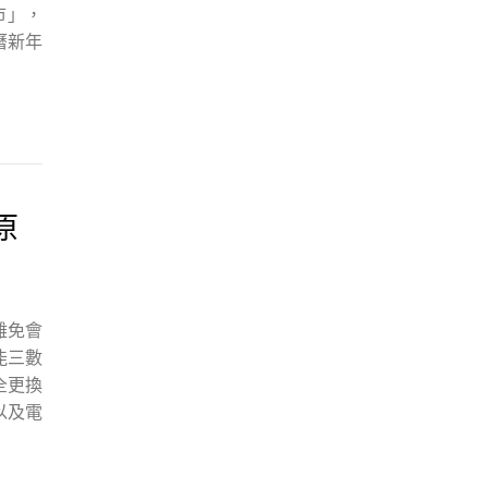
市」，
曆新年
原
難免會
能三數
全更換
以及電