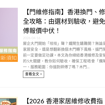
【門維修指南】香港換門、
全攻略：由選材到驗收，避
傅報價中伏！
2026-04-16
屋企大門開始「吱吱」聲？鐵閘生鏽難開？無論
家居安全，還是想翻新換個木門轉下風格，搵門
前一定要做足功課。本文為你總結香港維修及安
的5大關鍵，教你如何驗收，確保工程唔會「爛
一、服務範圍：你搵對師傅了嗎？木門...
»
查看全文
【2026 香港家居維修收費指