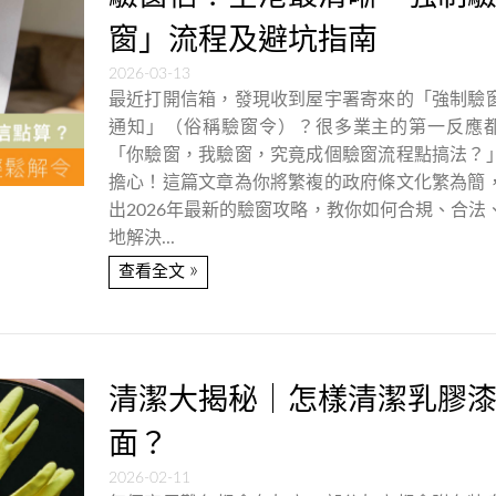
窗」流程及避坑指南
2026-03-13
最近打開信箱，發現收到屋宇署寄來的「強制驗
通知」（俗稱驗窗令）？很多業主的第一反應
「你驗窗，我驗窗，究竟成個驗窗流程點搞法？
擔心！這篇文章為你將繁複的政府條文化繁為簡
出2026年最新的驗窗攻略，教你如何合規、合法
地解決...
»
查看全文
清潔大揭秘｜怎樣清潔乳膠
面？
2026-02-11