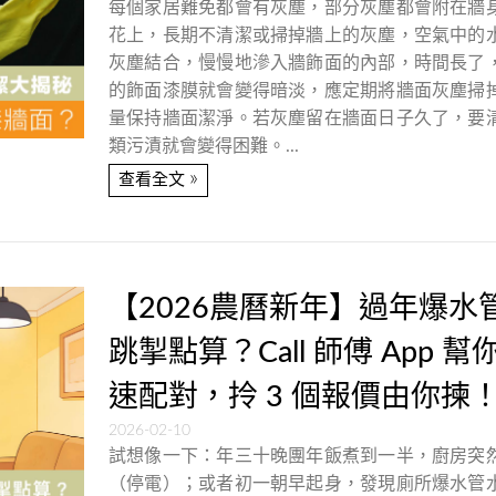
每個家居難免都會有灰塵，部分灰塵都會附在牆
花上，長期不清潔或掃掉牆上的灰塵，空氣中的
灰塵結合，慢慢地滲入牆飾面的內部，時間長了
的飾面漆膜就會變得暗淡，應定期將牆面灰塵掃
量保持牆面潔淨。若灰塵留在牆面日子久了，要
類污漬就會變得困難。...
»
查看全文
【2026農曆新年】過年爆水
跳掣點算？Call 師傅 App 幫
速配對，拎 3 個報價由你揀
2026-02-10
試想像一下：年三十晚團年飯煮到一半，廚房突
（停電）；或者初一朝早起身，發現廁所爆水管