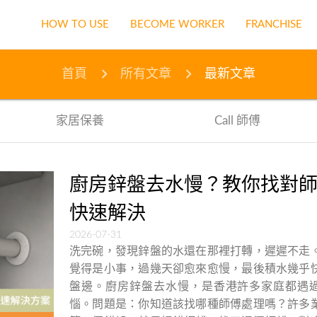
首頁
網誌
最新文章
HOW TO USE
BECOME WORKER
FRANCHISE
首頁
所有文章
最新文章
家居保養
Call 師傅
廚房鋅盤去水慢？教你找對
快速解決
2026-07-31
洗完碗，發現鋅盤的水還在那裡打轉，遲遲不走
覺得是小事，過幾天卻愈來愈慢，最後積水幾乎
盤邊。廚房鋅盤去水慢，是香港許多家庭都遇
惱。問題是：你知道該找哪種師傅處理嗎？許多