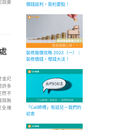
方說要
價錢談判，簽約要點！
處
裝修報價攻略 2022（一）｜
裝修價錢，慳錢大法！
寸金尺
是許多
突然不
慮與無
「Call師傅」有話兒－我們的
完全堵
初衷