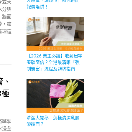
大隱藏「燒錢位」教你避開
身或天
報價陷阱！
水分與
，牆面
掉，盡
清理這
【2026 業主必讀】收到屋宇
署驗窗信？全港最清晰「強
制驗窗」流程及避坑指南
管、
你極
！
清潔大揭秘｜怎樣清潔乳膠
然跳掣
漆牆面？
水浸全