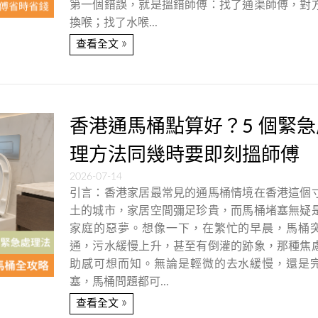
第一個錯誤，就是搵錯師傅：找了通渠師傅，對
換喉；找了水喉...
»
查看全文
香港通馬桶點算好？5 個緊急
理方法同幾時要即刻搵師傅
2026-07-14
引言：香港家居最常見的通馬桶情境在香港這個
土的城市，家居空間彌足珍貴，而馬桶堵塞無疑
家庭的惡夢。想像一下，在繁忙的早晨，馬桶
通，污水緩慢上升，甚至有倒灌的跡象，那種焦
助感可想而知。無論是輕微的去水緩慢，還是
塞，馬桶問題都可...
»
查看全文