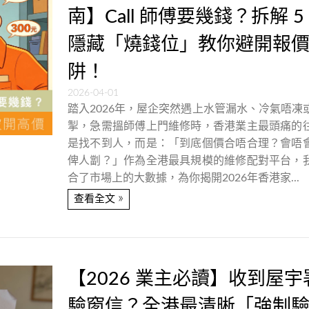
南】Call 師傅要幾錢？拆解 5
隱藏「燒錢位」教你避開報
阱！
2026-04-01
踏入2026年，屋企突然遇上水管漏水、冷氣唔凍
掣，急需搵師傅上門維修時，香港業主最頭痛的
是找不到人，而是：「到底個價合唔合理？會唔
俾人劏？」作為全港最具規模的維修配對平台，
合了市場上的大數據，為你揭開2026年香港家...
»
查看全文
【2026 業主必讀】收到屋宇
驗窗信？全港最清晰「強制