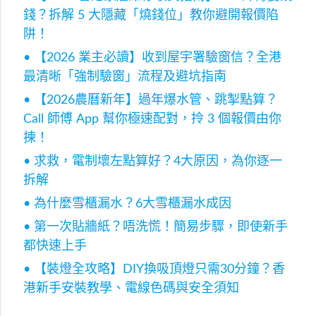
錢？拆解 5 大隱藏「燒錢位」教你避開報價陷
阱！
• 【2026 業主必讀】收到屋宇署驗窗信？全港
最清晰「強制驗窗」流程及避坑指南
• 【2026農曆新年】過年爆水管、跳掣點算？
Call 師傅 App 幫你極速配對，拎 3 個報價由你
揀！
• 求救，電制壞左點算好？4大原因，為你逐一
拆解
• 為什麼雪櫃漏水？6大雪櫃漏水成因
• 第一次貼牆紙？唔洗慌！簡易步驟，即使新手
都快速上手
• 【裝燈全攻略】DIY換吸頂燈只需30分鐘？香
港新手安裝教學、電線色碼與安全須知