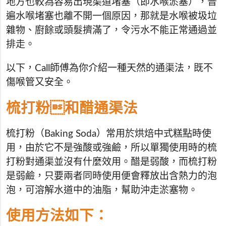
地方也較為容易出現渠道堵塞（即水喉淤塞），普
遍水喉堵塞也離不開一個原因，那就是水喉被圾垃
雜物、廚餘或頭髮擠滿了，令污水不能正常通過並
排走。
以下，Call師傅為你介紹一種天然的通渠法，既不
傷喉管又安全。
梳打粉和醋通渠法
梳打粉（Baking Soda）常用於烘焙中式糕點時使
用，由於它不是強酸或強鹼，所以單獨使用時的梳
打粉對通渠並沒有什麼效用。醋是弱酸，而梳打粉
是弱鹼，只要兩者同時使用便會釋放出含熱力的泡
泡，可溶解水道中的油脂，幫助沖走淤塞物。
使用方法如下：