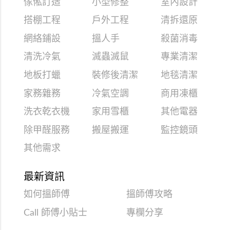
傢俬訂造
小型修整
室內設計
搭棚工程
戶外工程
清拆還原
網絡鋪設
搵人手
殺菌消毒
清洗冷氣
滅蟲滅鼠
專業清潔
地板打蠟
裝修後清潔
地毯清潔
家務雜務
冷氣空調
商用凍櫃
洗衣乾衣機
家用雪櫃
其他電器
除甲醛服務
搬屋搬運
監控鏡頭
其他需求
最新資訊
如何搵師傅
搵師傅攻略
Call 師傅小貼士
專欄分享