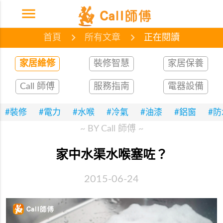
menu
首頁
網誌
文章
首頁
所有文章
正在閱讀
家居維修
裝修智慧
家居保養
Call 師傅
服務指南
電器設備
#裝修
#電力
#水喉
#冷氣
#油漆
#鋁窗
#
~ BY Call 師傅 ~
家中水渠水喉塞咗？
2015-06-24