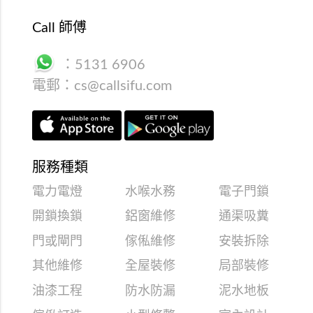
Call 師傅
：
5131 6906
電郵：
cs@callsifu.com
服務種類
電力電燈
水喉水務
電子門鎖
開鎖換鎖
鋁窗維修
通渠吸糞
門或閘門
傢俬維修
安裝拆除
其他維修
全屋裝修
局部裝修
油漆工程
防水防漏
泥水地板