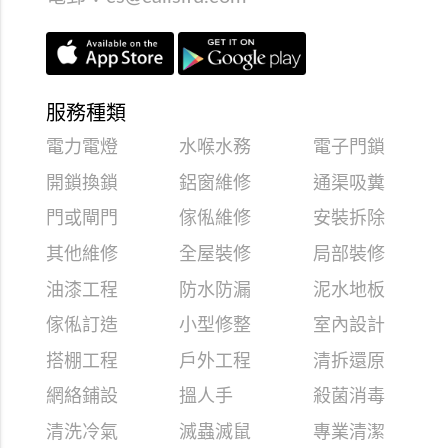
服務種類
電力電燈
水喉水務
電子門鎖
開鎖換鎖
鋁窗維修
通渠吸糞
門或閘門
傢俬維修
安裝拆除
其他維修
全屋裝修
局部裝修
油漆工程
防水防漏
泥水地板
傢俬訂造
小型修整
室內設計
搭棚工程
戶外工程
清拆還原
網絡鋪設
搵人手
殺菌消毒
清洗冷氣
滅蟲滅鼠
專業清潔