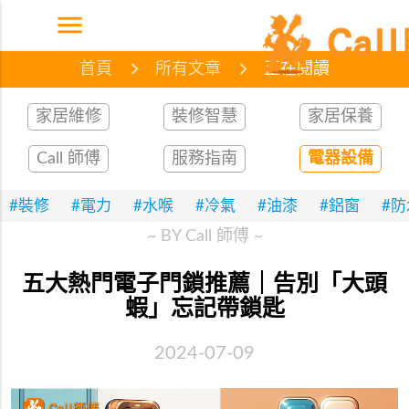
menu
首頁
網誌
文章
首頁
所有文章
正在閱讀
家居維修
裝修智慧
家居保養
Call 師傅
服務指南
電器設備
#裝修
#電力
#水喉
#冷氣
#油漆
#鋁窗
#
~ BY Call 師傅 ~
五大熱門電子門鎖推薦｜告別「大頭
蝦」忘記帶鎖匙
2024-07-09