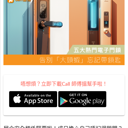
唔想煩？立即下載Call 師傅搵幫手啦！