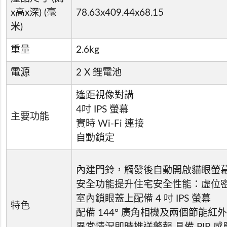
x高x深) (毫
78.63x409.44x68.15
米)
重量
2.6kg
電源
2 X 鋰電池
遙距視像對講
4吋 IPS 螢幕
主要功能
實時 Wi-Fi 連接
自動鎖定
內建門鈴，觸發後自動開啟貓眼螢幕
安全功能提升住宅安全性能：虛位密
室內鎖眼蓋上配備 4 吋 IPS 螢幕
特色
配備 144° 廣角相機及兩個節能