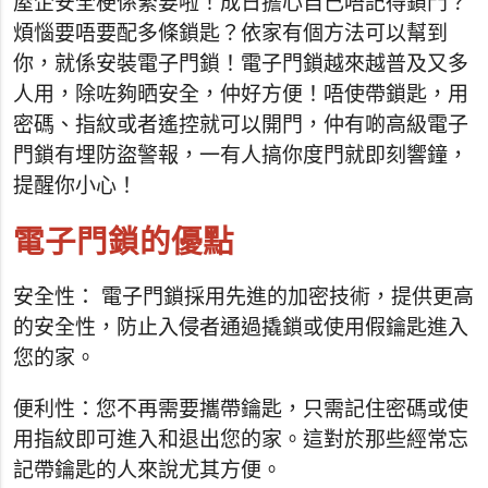
屋企安全梗係緊要啦！成日擔心自己唔記得鎖門？
煩惱要唔要配多條鎖匙？依家有個方法可以幫到
你，就係安裝電子門鎖！電子門鎖越來越普及又多
人用，除咗夠晒安全，仲好方便！唔使帶鎖匙，用
密碼、指紋或者遙控就可以開門，仲有啲高級電子
門鎖有埋防盜警報，一有人搞你度門就即刻響鐘，
提醒你小心！
電子門鎖的優點
安全性： 電子門鎖採用先進的加密技術，提供更高
的安全性，防止入侵者通過撬鎖或使用假鑰匙進入
您的家。
便利性：您不再需要攜帶鑰匙，只需記住密碼或使
用指紋即可進入和退出您的家。這對於那些經常忘
記帶鑰匙的人來說尤其方便。