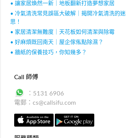
• 讓家居煥然一新｜地板翻新打造夢想家居
• 冷氣清洗常見誤區大破解｜揭開冷氣清洗的迷
思！
• 家居清潔無難度｜天花板如何清潔與除霉
• 好麻煩既回南天｜屋企傢俬點除濕？
• 牆紙的保養技巧，你知幾多？
Call 師傅
：
5131 6906
電郵：
cs@callsifu.com