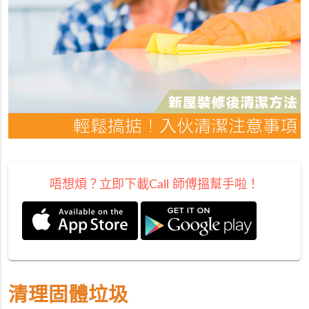
唔想煩？立即下載Call 師傅搵幫手啦！
清理固體垃圾