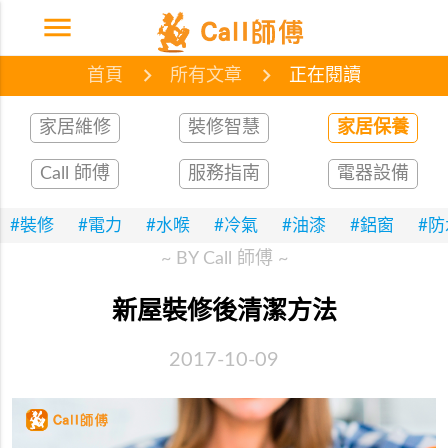
menu
首頁
網誌
文章
首頁
所有文章
正在閱讀
家居維修
裝修智慧
家居保養
Call 師傅
服務指南
電器設備
#裝修
#電力
#水喉
#冷氣
#油漆
#鋁窗
#
~ BY Call 師傅 ~
新屋裝修後清潔方法
2017-10-09