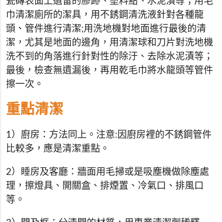
瓷磚表面上遺留的膠跡、塗料點、水泥漬等；用毛
巾清潔廁所的潔具，用不銹鋼清洗液針對各種龍
頭、管件進行清潔;用洗地機對地面進行最後的清
潔，尤其是地面的邊角，用清潔球和刀片對洗地機
洗不到的角落進行針對性的除汙、去除水泥漬等；
最後，檢查無遺漏後，再用乾毛巾將水龍頭等管件
擦一次。
重點清潔
1）廚房：方法同上。注意:因廚房裡的不銹鋼管件
比較多，應是清潔重點。
2）睡房及客廳：牆面用毛掃或是吸塵機做除塵處
理，擦燈具、開關盒、排煙置、冷氣口、排風口
等。