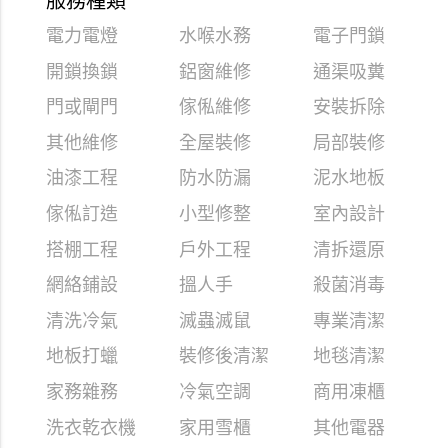
服務種類
電力電燈
水喉水務
電子門鎖
開鎖換鎖
鋁窗維修
通渠吸糞
門或閘門
傢俬維修
安裝拆除
其他維修
全屋裝修
局部裝修
油漆工程
防水防漏
泥水地板
傢俬訂造
小型修整
室內設計
搭棚工程
戶外工程
清拆還原
網絡鋪設
搵人手
殺菌消毒
清洗冷氣
滅蟲滅鼠
專業清潔
地板打蠟
裝修後清潔
地毯清潔
家務雜務
冷氣空調
商用凍櫃
洗衣乾衣機
家用雪櫃
其他電器