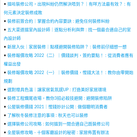
•
搵咗裝修公司，出現糾紛仍然解決唔到？｜有咩方法最有效？ : 有
何元素決定裝修成敗
•
裝修前簽合約｜掌握合約內容要訣 : 避免任何裝修糾紛
•
五大渠道搵室內設計師｜逐點分析利與弊 : 找一個最合適自己的室
內設計師
•
新居入伙｜家居裝修｜點樣避開裝修陷阱？ : 裝修前仔細想一想
•
裝修報價攻略 2022（二）｜價錢談判，簽約要點！ : 從消費者應有
權益出發
•
裝修報價攻略 2022（一）｜裝修價錢，慳錢大法！ : 教你由零開始
規劃
•
選對燈具色溫｜讓家居氣氛感UP : 打造美好家居環境
•
裝修工程爛尾收場，教你3招必殺技避開 : 避開裝修陷阱
•
公屋裝修價錢 2021｜慳錢妙計公開 : 做個聰明消費者
•
了解秋冬裝修注意的事項 : 秋天也可以裝修
•
選擇裝修公司攻略 : 如何搵到一間合適自己既裝修公司
•
全屋裝修攻略 - 十個客廳設計的秘密 : 家居佈置有辦法