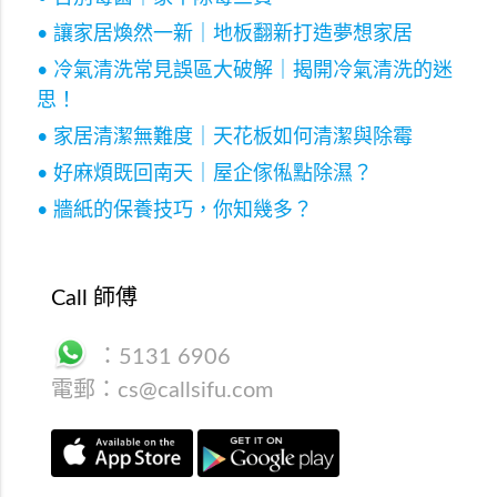
• 讓家居煥然一新｜地板翻新打造夢想家居
• 冷氣清洗常見誤區大破解｜揭開冷氣清洗的迷
思！
• 家居清潔無難度｜天花板如何清潔與除霉
• 好麻煩既回南天｜屋企傢俬點除濕？
• 牆紙的保養技巧，你知幾多？
Call 師傅
：
5131 6906
電郵：
cs@callsifu.com