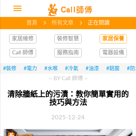
menu
首頁
網誌
文章
首頁
所有文章
正在閱讀
家居維修
裝修智慧
家居保養
Call 師傅
服務指南
電器設備
#裝修
#電力
#水喉
#冷氣
#油漆
#鋁窗
#
~ BY Call 師傅 ~
清除牆紙上的污漬：教你簡單實用的
技巧與方法
2025-12-24