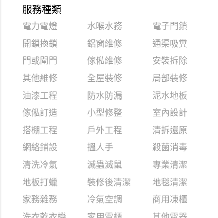
服務種類
電力電燈
水喉水務
電子門鎖
開鎖換鎖
鋁窗維修
通渠吸糞
門或閘門
傢俬維修
安裝拆除
其他維修
全屋裝修
局部裝修
油漆工程
防水防漏
泥水地板
傢俬訂造
小型修整
室內設計
搭棚工程
戶外工程
清拆還原
網絡鋪設
搵人手
殺菌消毒
清洗冷氣
滅蟲滅鼠
專業清潔
地板打蠟
裝修後清潔
地毯清潔
家務雜務
冷氣空調
商用凍櫃
洗衣乾衣機
家用雪櫃
其他電器