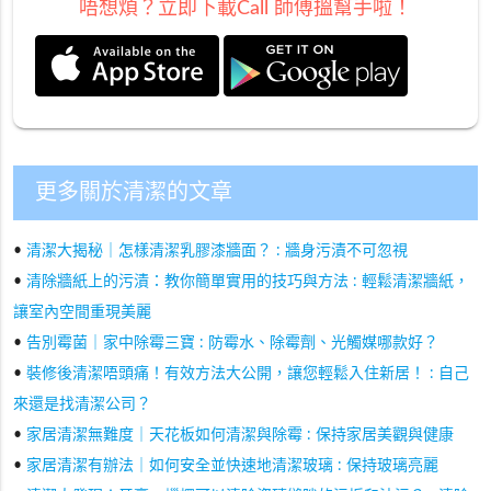
唔想煩？立即下載Call 師傅搵幫手啦！
更多關於清潔的文章
•
清潔大揭秘｜怎樣清潔乳膠漆牆面？ : 牆身污漬不可忽視
•
清除牆紙上的污漬：教你簡單實用的技巧與方法 : 輕鬆清潔牆紙，
讓室內空間重現美麗
•
告別霉菌｜家中除霉三寶 : 防霉水、除霉劑、光觸媒哪款好？
•
裝修後清潔唔頭痛！有效方法大公開，讓您輕鬆入住新居！ : 自己
來還是找清潔公司？
•
家居清潔無難度｜天花板如何清潔與除霉 : 保持家居美觀與健康
•
家居清潔有辦法｜如何安全並快速地清潔玻璃 : 保持玻璃亮麗