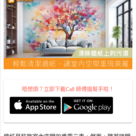
唔想煩？立即下載Call 師傅搵幫手啦！