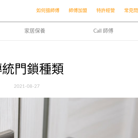
首頁
網誌
文章
如何搵師傅
師傅加盟
特許經營
常見
家居保養
Call 師傅
傳統門鎖種類
2021-08-27