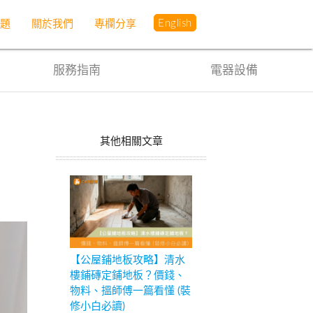
English
問題
關於我們
專欄分享
服務指南
電器設備
其他相關文章
【公屋鋪地板攻略】清水
樓鋪磚定鋪地板？價錢、
物料、搵師傅一篇看懂 (裝
修小白必讀)