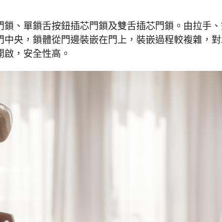
門鎖、單鎖舌按鈕插芯門鎖及雙舌插芯門鎖。由拉手、
門中央，鎖體從門邊裝嵌在門上，裝嵌過程較複雜，對
開啟，安全性高。