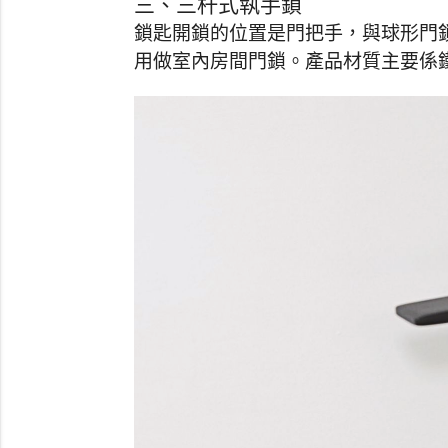
三、三杆式執手鎖
鎖匙開鎖的位置是門把手，與球形門
用做室內房間門鎖。產品材質主要係