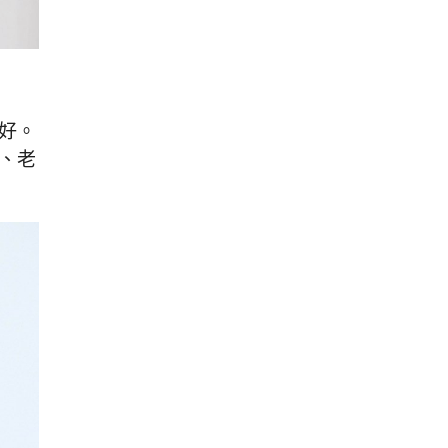
好。
、老