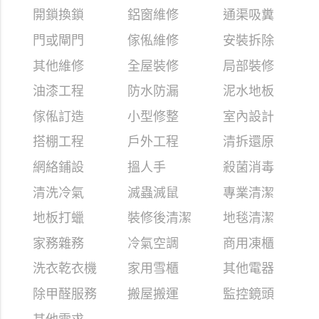
開鎖換鎖
鋁窗維修
通渠吸糞
門或閘門
傢俬維修
安裝拆除
其他維修
全屋裝修
局部裝修
油漆工程
防水防漏
泥水地板
傢俬訂造
小型修整
室內設計
搭棚工程
戶外工程
清拆還原
網絡鋪設
搵人手
殺菌消毒
清洗冷氣
滅蟲滅鼠
專業清潔
地板打蠟
裝修後清潔
地毯清潔
家務雜務
冷氣空調
商用凍櫃
洗衣乾衣機
家用雪櫃
其他電器
除甲醛服務
搬屋搬運
監控鏡頭