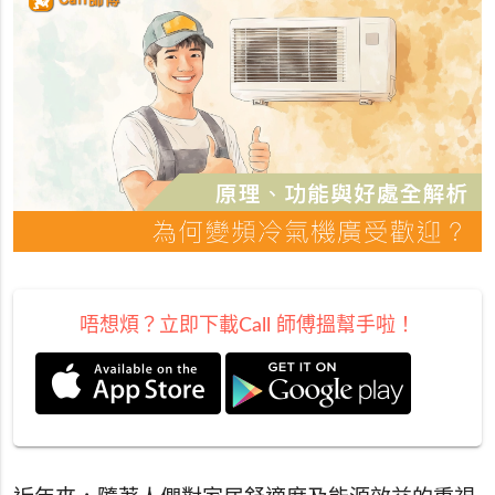
唔想煩？立即下載Call 師傅搵幫手啦！