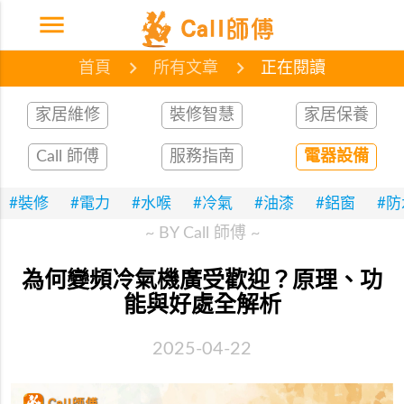
menu
首頁
網誌
文章
首頁
所有文章
正在閱讀
家居維修
裝修智慧
家居保養
Call 師傅
服務指南
電器設備
#裝修
#電力
#水喉
#冷氣
#油漆
#鋁窗
#
~ BY Call 師傅 ~
為何變頻冷氣機廣受歡迎？原理、功
能與好處全解析
2025-04-22