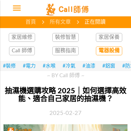
menu
首頁
網誌
文章
首頁
所有文章
正在閱讀
家居維修
裝修智慧
家居保養
Call 師傅
服務指南
電器設備
#裝修
#電力
#水喉
#冷氣
#油漆
#鋁窗
#
~ BY Call 師傅 ~
抽濕機選購攻略 2025｜如何選擇高效
能、適合自己家居的抽濕機？
2025-02-27