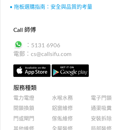
• 拖板選購指南：安全與品質的考量
Call 師傅
：
5131 6906
電郵：
cs@callsifu.com
服務種類
電力電燈
水喉水務
電子門鎖
開鎖換鎖
鋁窗維修
通渠吸糞
門或閘門
傢俬維修
安裝拆除
其他維修
全屋裝修
局部裝修