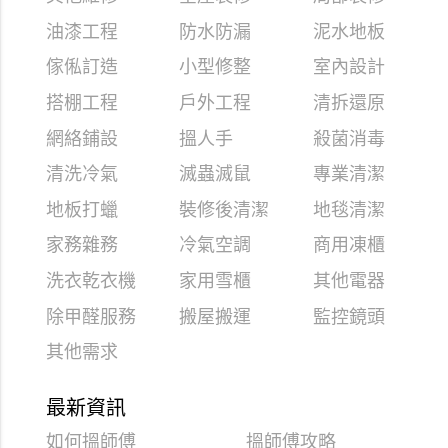
油漆工程
防水防漏
泥水地板
傢俬訂造
小型修整
室內設計
搭棚工程
戶外工程
清拆還原
網絡鋪設
搵人手
殺菌消毒
清洗冷氣
滅蟲滅鼠
專業清潔
地板打蠟
裝修後清潔
地毯清潔
家務雜務
冷氣空調
商用凍櫃
洗衣乾衣機
家用雪櫃
其他電器
除甲醛服務
搬屋搬運
監控鏡頭
其他需求
最新資訊
如何搵師傅
搵師傅攻略