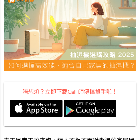
唔想煩？立即下載Call 師傅搵幫手啦！