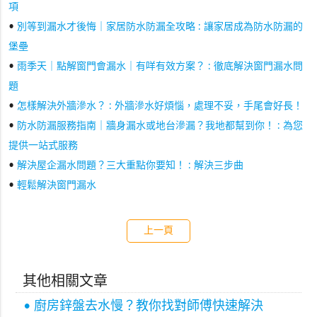
項
•
別等到漏水才後悔｜家居防水防漏全攻略 : 讓家居成為防水防漏的
堡壘
•
雨季天｜點解窗門會漏水｜有咩有效方案？ : 徹底解決窗門漏水問
題
•
怎樣解決外牆滲水？ : 外牆滲水好煩惱，處理不妥，手尾會好長！
•
防水防漏服務指南｜牆身漏水或地台滲漏？我地都幫到你！ : 為您
提供一站式服務
•
解決屋企漏水問題？三大重點你要知！ : 解決三步曲
•
輕鬆解決窗門漏水
上一頁
其他相關文章
• 廚房鋅盤去水慢？教你找對師傅快速解決