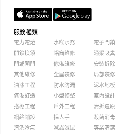
服務種類
電力電燈
水喉水務
電子門鎖
開鎖換鎖
鋁窗維修
通渠吸糞
門或閘門
傢俬維修
安裝拆除
其他維修
全屋裝修
局部裝修
油漆工程
防水防漏
泥水地板
傢俬訂造
小型修整
室內設計
搭棚工程
戶外工程
清拆還原
網絡鋪設
搵人手
殺菌消毒
清洗冷氣
滅蟲滅鼠
專業清潔