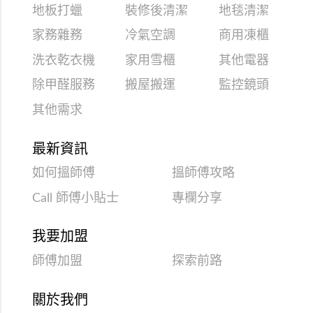
地板打蠟
裝修後清潔
地毯清潔
家務雜務
冷氣空調
商用凍櫃
洗衣乾衣機
家用雪櫃
其他電器
除甲醛服務
搬屋搬運
監控鏡頭
其他需求
最新資訊
如何搵師傅
搵師傅攻略
Call 師傅小貼士
專欄分享
我要加盟
師傅加盟
探索前路
關於我們