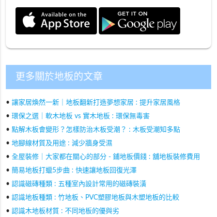
更多關於地板的文章
•
讓家居煥然一新｜地板翻新打造夢想家居 : 提升家居風格
•
環保之選｜軟木地板 vs 實木地板 : 環保無毒害
•
點解木板會變形？怎樣防治木板受潮？ : 木板受潮知多點
•
地腳線材質及用途 : 減少牆身受濕
•
全屋裝修｜大家都在關心的部分 - 鋪地板價錢 : 舖地板裝修費用
•
簡易地板打蠟5步曲 : 快速讓地板回復光澤
•
認識磁磚種類 : 五種室內設計常用的磁磚裝潢
•
認識地板種類 : 竹地板、PVC塑膠地板與木塑地板的比較
•
認識木地板材質 : 不同地板的優與劣