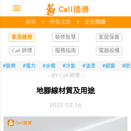
menu
首頁
網誌
文章
首頁
所有文章
正在閱讀
家居維修
裝修智慧
家居保養
Call 師傅
服務指南
電器設備
#裝修
#電力
#水喉
#冷氣
#油漆
#鋁窗
#
~ BY Call 師傅 ~
地腳線材質及用途
2021-12-16