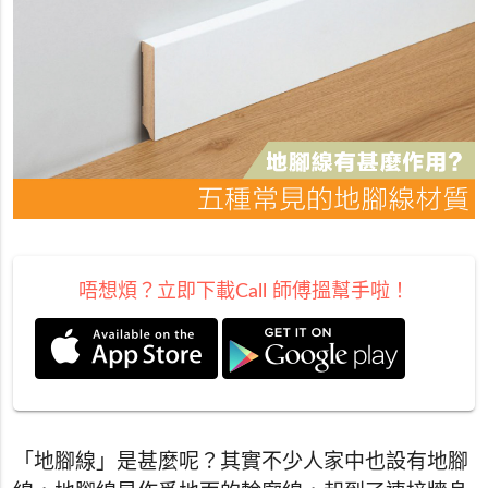
唔想煩？立即下載Call 師傅搵幫手啦！
「地腳線」是甚麼呢？其實不少人家中也設有地腳