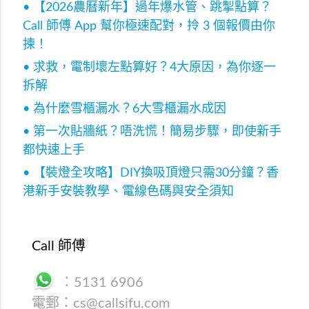
• 【2026農曆新年】過年爆水管、跳掣點算？
Call 師傅 App 幫你極速配對，拎 3 個報價由你
揀！
• 求救，電制壞左點算好？4大原因，為你逐一
拆解
• 為什麼雪櫃漏水？6大雪櫃漏水成因
• 第一次貼牆紙？唔洗慌！簡易步驟，即使新手
都快速上手
• 【裝燈全攻略】DIY換吸頂燈只需30分鐘？香
港新手安裝教學、電線色碼與安全須知
Call 師傅
：
5131 6906
電郵：
cs@callsifu.com