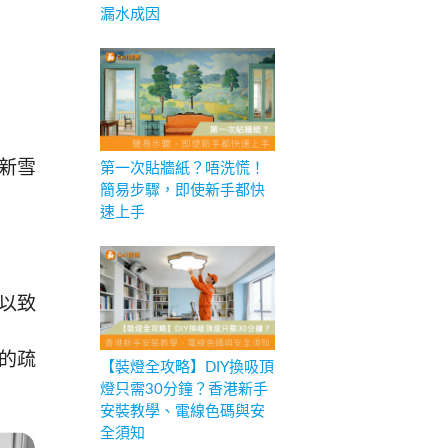
漏水成因
新雪
第一次貼牆紙？唔洗慌！
簡易步驟，即使新手都快
速上手
以致
的疏
【裝燈全攻略】DIY換吸頂
燈只需30分鐘？香港新手
安裝教學、電線色碼與安
全須知