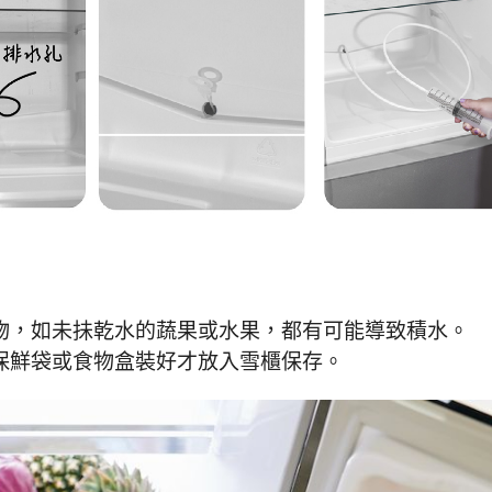
物，如未抺乾水的蔬果或水果，都有可能導致積水。
保鮮袋或食物盒裝好才放入雪櫃保存。