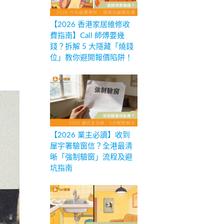
【2026 香港家居維修收
費指南】Call 師傅要幾
錢？拆解 5 大隱藏「燒錢
位」教你避開報價陷阱！
【2026 業主必讀】收到
屋宇署驗窗信？全港最清
晰「強制驗窗」流程及避
坑指南