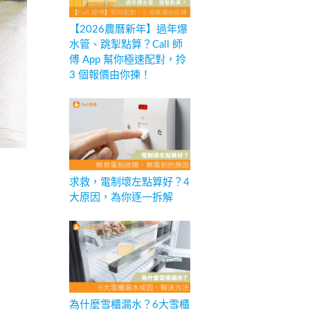
【2026農曆新年】過年爆
水管、跳掣點算？Call 師
傅 App 幫你極速配對，拎
3 個報價由你揀！
求救，電制壞左點算好？4
大原因，為你逐一拆解
為什麼雪櫃漏水？6大雪櫃