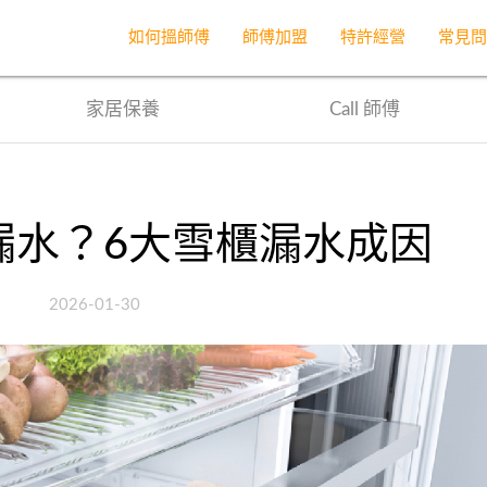
首頁
網誌
文章
如何搵師傅
師傅加盟
特許經營
常見
家居保養
Call 師傅
漏水？6大雪櫃漏水成因
2026-01-30