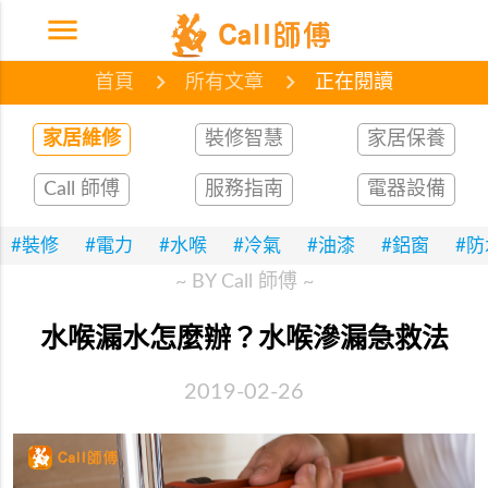
menu
首頁
網誌
文章
首頁
所有文章
正在閱讀
家居維修
裝修智慧
家居保養
Call 師傅
服務指南
電器設備
#裝修
#電力
#水喉
#冷氣
#油漆
#鋁窗
#
~ BY Call 師傅 ~
水喉漏水怎麼辦？水喉滲漏急救法
2019-02-26