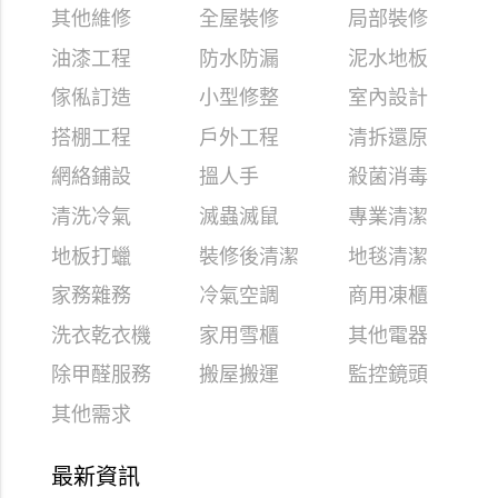
其他維修
全屋裝修
局部裝修
油漆工程
防水防漏
泥水地板
傢俬訂造
小型修整
室內設計
搭棚工程
戶外工程
清拆還原
網絡鋪設
搵人手
殺菌消毒
清洗冷氣
滅蟲滅鼠
專業清潔
地板打蠟
裝修後清潔
地毯清潔
家務雜務
冷氣空調
商用凍櫃
洗衣乾衣機
家用雪櫃
其他電器
除甲醛服務
搬屋搬運
監控鏡頭
其他需求
最新資訊