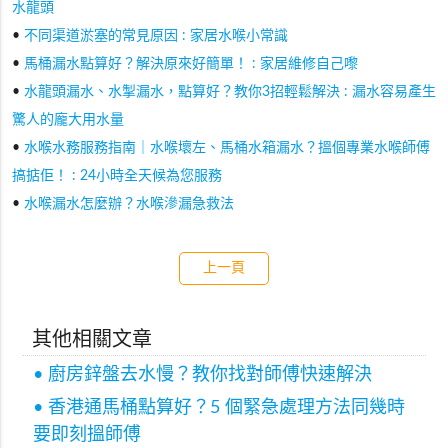
水龍頭
•
不同渠道淤塞的常見原因 : 家居水喉小常識
•
馬桶漏水點算好？解決原來好簡單！ : 家居維修自己嚟
•
水龍頭漏水、水掣漏水，點算好？教你3招輕鬆解決 : 漏水容易產生
驚人的龐大用水量
•
水喉水務服務指南｜水喉壞左、馬桶水箱漏水？搵個專業水喉師傅
搞掂佢！ : 24小時全天候為您服務
•
水喉漏水怎麼辦？水喉滲漏急救法
上一頁
其他相關文章
• 廚房鋅盤去水慢？教你找對師傅快速解決
• 香港通馬桶點算好？5 個緊急處理方法同幾時
要即刻搵師傅