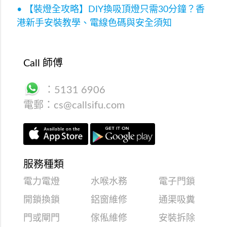
• 【裝燈全攻略】DIY換吸頂燈只需30分鐘？香
港新手安裝教學、電線色碼與安全須知
Call 師傅
：
5131 6906
電郵：
cs@callsifu.com
服務種類
電力電燈
水喉水務
電子門鎖
開鎖換鎖
鋁窗維修
通渠吸糞
門或閘門
傢俬維修
安裝拆除