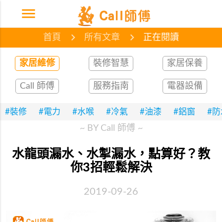
menu
首頁
網誌
文章
首頁
所有文章
正在閱讀
家居維修
裝修智慧
家居保養
Call 師傅
服務指南
電器設備
#裝修
#電力
#水喉
#冷氣
#油漆
#鋁窗
#
~ BY Call 師傅 ~
水龍頭漏水、水掣漏水，點算好？教
你3招輕鬆解決
2019-09-26