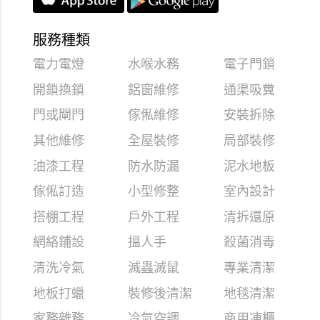
服務種類
電力電燈
水喉水務
電子門鎖
開鎖換鎖
鋁窗維修
通渠吸糞
門或閘門
傢俬維修
安裝拆除
其他維修
全屋裝修
局部裝修
油漆工程
防水防漏
泥水地板
傢俬訂造
小型修整
室內設計
搭棚工程
戶外工程
清拆還原
網絡鋪設
搵人手
殺菌消毒
清洗冷氣
滅蟲滅鼠
專業清潔
地板打蠟
裝修後清潔
地毯清潔
家務雜務
冷氣空調
商用凍櫃