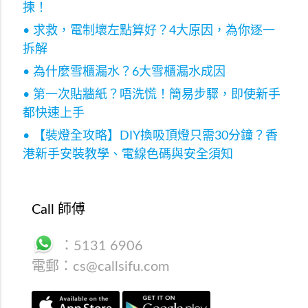
揀！
• 求救，電制壞左點算好？4大原因，為你逐一
拆解
• 為什麼雪櫃漏水？6大雪櫃漏水成因
• 第一次貼牆紙？唔洗慌！簡易步驟，即使新手
都快速上手
• 【裝燈全攻略】DIY換吸頂燈只需30分鐘？香
港新手安裝教學、電線色碼與安全須知
Call 師傅
：
5131 6906
電郵：
cs@callsifu.com