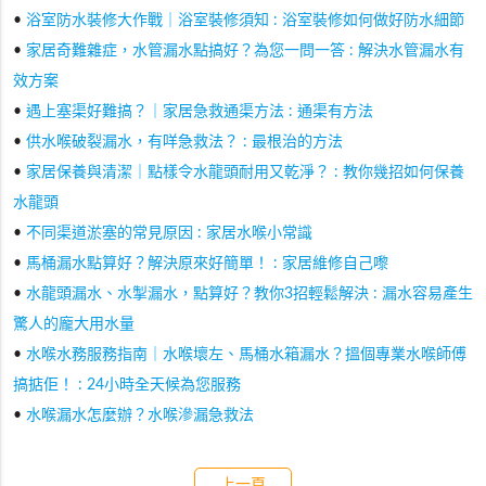
•
浴室防水裝修大作戰｜浴室裝修須知 : 浴室裝修如何做好防水細節
•
家居奇難雜症，水管漏水點搞好？為您一問一答 : 解決水管漏水有
效方案
•
遇上塞渠好難搞？｜家居急救通渠方法 : 通渠有方法
•
供水喉破裂漏水，有咩急救法？ : 最根治的方法
•
家居保養與清潔｜點樣令水龍頭耐用又乾淨？ : 教你幾招如何保養
水龍頭
•
不同渠道淤塞的常見原因 : 家居水喉小常識
•
馬桶漏水點算好？解決原來好簡單！ : 家居維修自己嚟
•
水龍頭漏水、水掣漏水，點算好？教你3招輕鬆解決 : 漏水容易產生
驚人的龐大用水量
•
水喉水務服務指南｜水喉壞左、馬桶水箱漏水？搵個專業水喉師傅
搞掂佢！ : 24小時全天候為您服務
•
水喉漏水怎麼辦？水喉滲漏急救法
上一頁