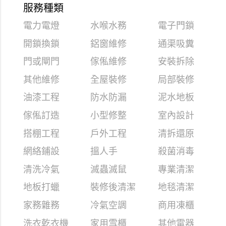
服務種類
電力電燈
水喉水務
電子門鎖
開鎖換鎖
鋁窗維修
通渠吸糞
門或閘門
傢俬維修
安裝拆除
其他維修
全屋裝修
局部裝修
油漆工程
防水防漏
泥水地板
傢俬訂造
小型修整
室內設計
搭棚工程
戶外工程
清拆還原
網絡鋪設
搵人手
殺菌消毒
清洗冷氣
滅蟲滅鼠
專業清潔
地板打蠟
裝修後清潔
地毯清潔
家務雜務
冷氣空調
商用凍櫃
洗衣乾衣機
家用雪櫃
其他電器