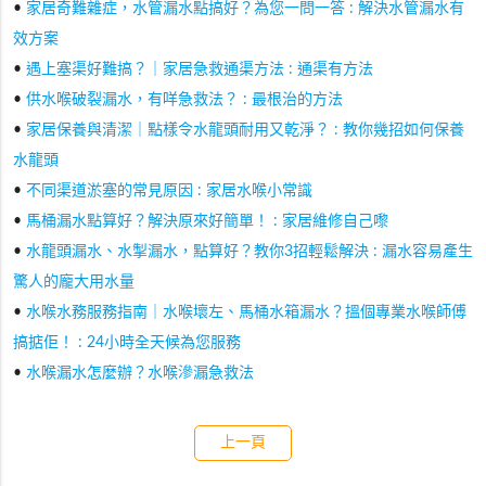
•
家居奇難雜症，水管漏水點搞好？為您一問一答 : 解決水管漏水有
效方案
•
遇上塞渠好難搞？｜家居急救通渠方法 : 通渠有方法
•
供水喉破裂漏水，有咩急救法？ : 最根治的方法
•
家居保養與清潔｜點樣令水龍頭耐用又乾淨？ : 教你幾招如何保養
水龍頭
•
不同渠道淤塞的常見原因 : 家居水喉小常識
•
馬桶漏水點算好？解決原來好簡單！ : 家居維修自己嚟
•
水龍頭漏水、水掣漏水，點算好？教你3招輕鬆解決 : 漏水容易產生
驚人的龐大用水量
•
水喉水務服務指南｜水喉壞左、馬桶水箱漏水？搵個專業水喉師傅
搞掂佢！ : 24小時全天候為您服務
•
水喉漏水怎麼辦？水喉滲漏急救法
上一頁