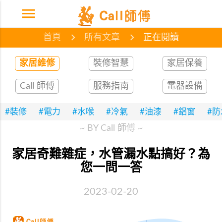
menu
首頁
網誌
文章
首頁
所有文章
正在閱讀
家居維修
裝修智慧
家居保養
Call 師傅
服務指南
電器設備
#裝修
#電力
#水喉
#冷氣
#油漆
#鋁窗
#
~ BY Call 師傅 ~
家居奇難雜症，水管漏水點搞好？為
您一問一答
2023-02-20