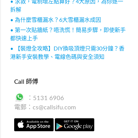
• 求救，電制壞左點算好？4大原因，為你逐一
拆解
• 為什麼雪櫃漏水？6大雪櫃漏水成因
• 第一次貼牆紙？唔洗慌！簡易步驟，即使新手
都快速上手
• 【裝燈全攻略】DIY換吸頂燈只需30分鐘？香
港新手安裝教學、電線色碼與安全須知
Call 師傅
：
5131 6906
電郵：
cs@callsifu.com