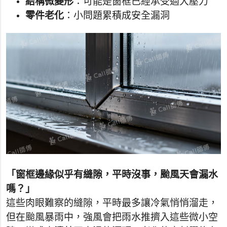
結構微變形
：可能是窗框已經承受過大壓力
零件老化
：小問題累積成安全漏洞
「窗框邊緣似乎有縫隙，平時沒事，颱風天會漏水
嗎？」
這些肉眼難察的縫隙，平時最多讓冷氣悄悄溜走，
但在颱風暴雨中，強風會把雨水推擠入這些微小空