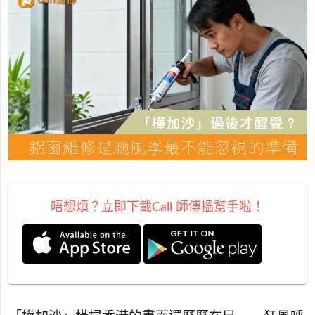
唔想煩？立即下載Call 師傅搵幫手啦！