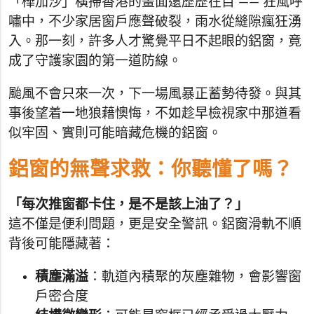
「樺加沙」橫掃香港的畫面還歷歷在目 —— 狂風呼
嘯中，不少家居窗戶應聲破裂，雨水從縫隙瘋狂湧
入。那一刻，許多人才驚覺平日不起眼的鋁窗，竟
成了守護家園的第一道防線。
颱風不會只來一次，下一場風暴正蓄勢待發。與其
事後望着一地狼藉懊悔，不如趁早檢視家中那道看
似牢固、實則可能暗藏危機的鋁窗。
鋁窗的無聲求救：你聽懂了嗎？
「每次推窗都卡住，是不是該上油了？」
這不僅是便利問題，更是安全警訊。鋁窗滑軌不順
背後可能隱藏著：
積塵滿溢
：軌道內積聚的灰塵雜物，會影響窗
戶密合度