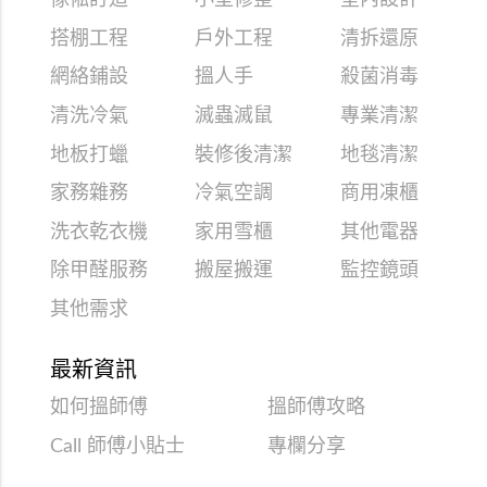
傢俬訂造
小型修整
室內設計
搭棚工程
戶外工程
清拆還原
網絡鋪設
搵人手
殺菌消毒
清洗冷氣
滅蟲滅鼠
專業清潔
地板打蠟
裝修後清潔
地毯清潔
家務雜務
冷氣空調
商用凍櫃
洗衣乾衣機
家用雪櫃
其他電器
除甲醛服務
搬屋搬運
監控鏡頭
其他需求
最新資訊
如何搵師傅
搵師傅攻略
Call 師傅小貼士
專欄分享