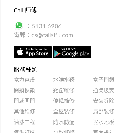
Call 師傅
：
5131 6906
電郵：
cs@callsifu.com
服務種類
電力電燈
水喉水務
電子門鎖
開鎖換鎖
鋁窗維修
通渠吸糞
門或閘門
傢俬維修
安裝拆除
其他維修
全屋裝修
局部裝修
油漆工程
防水防漏
泥水地板