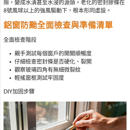
隙，變成水漬甚至水浸的源頭。老化的密封膠條在
8號風球以上的強風驅動下，根本形同虛設。
鋁窗防颱全面檢查與準備清單
全面檢查階段
親手測試每個窗戶的開關順暢度
仔細檢查密封條是否硬化、裂開
觀察玻璃四角有無細微裂紋
輕搖窗框測試牢固度
DIY加固步驟