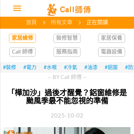
menu
首頁
網誌
文章
首頁
所有文章
正在閱讀
家居維修
裝修智慧
家居保養
Call 師傅
服務指南
電器設備
#裝修
#電力
#水喉
#冷氣
#油漆
#鋁窗
#
~ BY Call 師傅 ~
「樺加沙」過後才醒覺？鋁窗維修是
颱風季最不能忽視的準備
2025-10-02