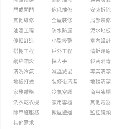
開鎖換鎖
鋁窗維修
通渠吸糞
門或閘門
傢俬維修
安裝拆除
其他維修
全屋裝修
局部裝修
油漆工程
防水防漏
泥水地板
傢俬訂造
小型修整
室內設計
搭棚工程
戶外工程
清拆還原
網絡鋪設
搵人手
殺菌消毒
清洗冷氣
滅蟲滅鼠
專業清潔
地板打蠟
裝修後清潔
地毯清潔
家務雜務
冷氣空調
商用凍櫃
洗衣乾衣機
家用雪櫃
其他電器
除甲醛服務
搬屋搬運
監控鏡頭
其他需求