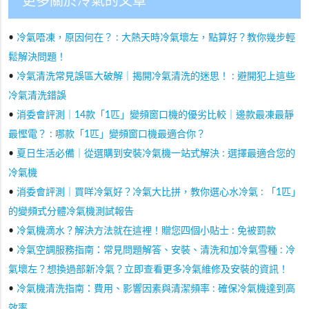
更多關於冷氣的文章
•
冷氣唔凍，原因何在？ : 大熱天時冷氣壞左，點算好？教你幾步輕
鬆解決問題！
•
冷氣清洗常見誤區大破解｜揭開冷氣清洗的迷思！ : 避開犯上這些
冷氣清洗錯誤
•
消委會評測｜14款「1匹」變頻窗口機的優劣比較｜邊款最凍最靜
最慳電？ : 哪款「1匹」變頻窗口機最適合你？
•
夏日生活必備｜從選購到安裝冷氣機一站式解決 : 選擇最適合您的
冷氣機
•
消委會評測｜買咩冷氣好？冷氣大比拼，教你選心水冷氣 : 「1匹」
的變頻式分體冷氣機測試報告
•
冷氣機滴水？解決方法就在這裡！贈您四個小貼士 : 免被罰款
•
冷氣空調服務指南：常見問題解答、安裝、清洗和加冷氣雪種 : 冷
氣壞左？想換過部新冷氣？立即查看更多冷氣維修及安裝的資訊！
•
冷氣機清洗指南：費用、影響因素與清潔頻率 : 確保冷氣機達到高
效率