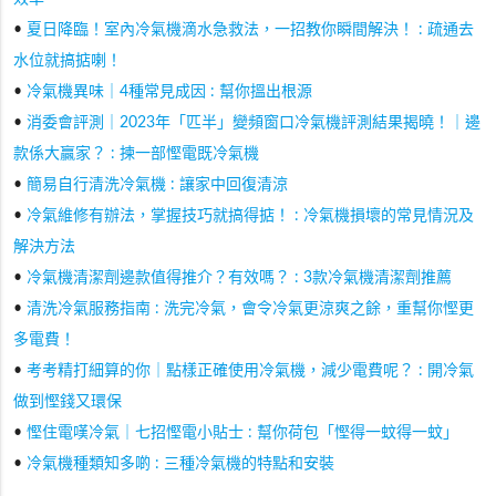
•
夏日降臨！室內冷氣機滴水急救法，一招教你瞬間解決！ : 疏通去
水位就搞掂喇！
•
冷氣機異味｜4種常見成因 : 幫你搵出根源
•
消委會評測｜2023年「匹半」變頻窗口冷氣機評測結果揭曉！｜邊
款係大贏家？ : 揀一部慳電既冷氣機
•
簡易自行清洗冷氣機 : 讓家中回復清涼
•
冷氣維修有辦法，掌握技巧就搞得掂！ : 冷氣機損壞的常見情況及
解決方法
•
冷氣機清潔劑邊款值得推介？有效嗎？ : 3款冷氣機清潔劑推薦
•
清洗冷氣服務指南 : 洗完冷氣，會令冷氣更涼爽之餘，重幫你慳更
多電費！
•
考考精打細算的你｜點樣正確使用冷氣機，減少電費呢？ : 開冷氣
做到慳錢又環保
•
慳住電嘆冷氣｜七招慳電小貼士 : 幫你荷包「慳得一蚊得一蚊」
•
冷氣機種類知多啲 : 三種冷氣機的特點和安裝