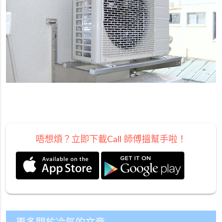
唔想煩？立即下載Call 師傅搵幫手啦！