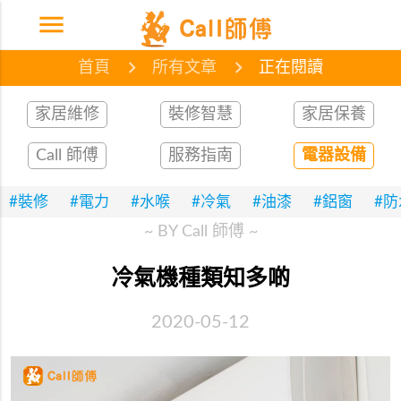
menu
首頁
網誌
文章
首頁
所有文章
正在閱讀
家居維修
裝修智慧
家居保養
Call 師傅
服務指南
電器設備
#裝修
#電力
#水喉
#冷氣
#油漆
#鋁窗
#
~ BY Call 師傅 ~
冷氣機種類知多啲
2020-05-12