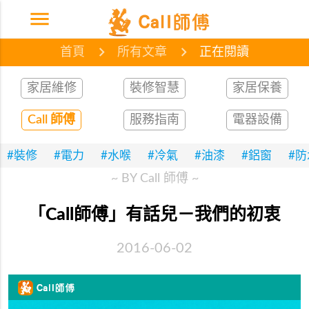
menu
首頁
網誌
文章
首頁
所有文章
正在閱讀
家居維修
裝修智慧
家居保養
Call 師傅
服務指南
電器設備
#裝修
#電力
#水喉
#冷氣
#油漆
#鋁窗
#
~ BY Call 師傅 ~
「Call師傅」有話兒－我們的初衷
2016-06-02