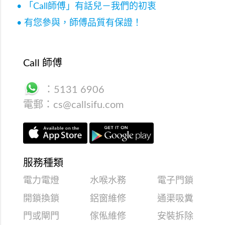
• 「Call師傅」有話兒－我們的初衷
• 有您參與，師傅品質有保證！
Call 師傅
：
5131 6906
電郵：
cs@callsifu.com
服務種類
電力電燈
水喉水務
電子門鎖
開鎖換鎖
鋁窗維修
通渠吸糞
門或閘門
傢俬維修
安裝拆除