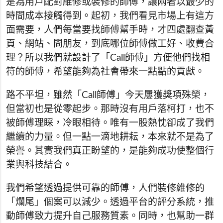
是為用戶配對維修或裝修的師傅，讓兩者以最少的
時間成本接觸得到。起初，我們看見市場上有這方
面需要，人們每當要找師傅幫手時，才四處翻查黃
頁、網站、問朋友，到底哪位師傅做工好、收費合
理？所以我們就設計了「Call師傅」方便他們找相
符的師傅，希望能夠為社會帶來一點點的貢獻。
路不平坦，雖然「Call師傅」今天屢獲獎項殊榮，
但當初也是從零起步。那時沒有用戶落柯打，也不
被師傅理睬，冷眼相待。唯有一股熱忱卻成了我們
繼續的力量。但一點一滴地耕耘，本來就不是為了
榮譽。其實我們真正盼望的，是能夠成功使整個行
業與科技結合。
我們希望透過提供可靠的師傅，人們裝修維修的
「爛尾」個案可以減少。透過平台的評分系統，推
動師傅致力提升自己服務質素。同時，也幫助一群