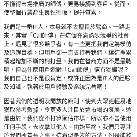
不懂得市場推廣的師傅，更易接觸到客戶。從而，
使整個行業產生良性循環，提升質素。
我們是一群IT人，本身就不太擅長於營商。一路走
來，其實「Call師傅」在這個充滿熱烈競爭的社會
上，遇見了很多競爭者，有一些更把我們定為模仿
及追趕目標。但用戶卻一直支持著我們，讓這裡累
積起增加不斷的柯打量。我們在營商方面不是最聰
明，但為什麼用戶還對「Call師傅」情有獨鐘呢？
我們自己也不是很肯定，或許正因為是IT人的經驗
及知識，執著於用戶體驗及系統完善吧！
因著我們的透明及開放的原則，使到大眾更輕易地
獲取參考數據，令更多人注目於這市場的發展。這
是由於，我們從不打算獨佔市場，所以亦不曾使用
任何手段，去攻擊其他人。由始至終，我們只專注
於我們所善長之事。這看似愚笨的方法，卻是能夠