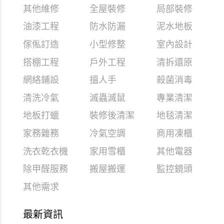
其他維修
全屋裝修
局部裝修
油漆工程
防水防漏
泥水地板
傢俬訂造
小型修整
室內設計
搭棚工程
戶外工程
清拆還原
網絡鋪設
搵人手
殺菌消毒
清洗冷氣
滅蟲滅鼠
專業清潔
地板打蠟
裝修後清潔
地毯清潔
家務雜務
冷氣空調
商用凍櫃
洗衣乾衣機
家用雪櫃
其他電器
除甲醛服務
搬屋搬運
監控鏡頭
其他需求
最新資訊