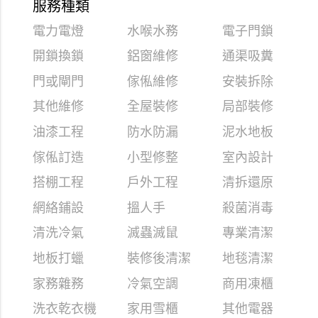
服務種類
電力電燈
水喉水務
電子門鎖
開鎖換鎖
鋁窗維修
通渠吸糞
門或閘門
傢俬維修
安裝拆除
其他維修
全屋裝修
局部裝修
油漆工程
防水防漏
泥水地板
傢俬訂造
小型修整
室內設計
搭棚工程
戶外工程
清拆還原
網絡鋪設
搵人手
殺菌消毒
清洗冷氣
滅蟲滅鼠
專業清潔
地板打蠟
裝修後清潔
地毯清潔
家務雜務
冷氣空調
商用凍櫃
洗衣乾衣機
家用雪櫃
其他電器