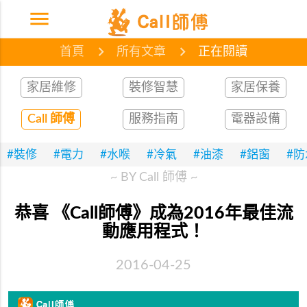
menu
首頁
網誌
文章
首頁
所有文章
正在閱讀
家居維修
裝修智慧
家居保養
Call 師傅
服務指南
電器設備
#裝修
#電力
#水喉
#冷氣
#油漆
#鋁窗
#
~ BY Call 師傅 ~
恭喜 《Call師傅》成為2016年最佳流
動應用程式！
2016-04-25