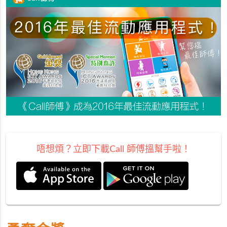
唔想煩？立即下載Call 師傅搵幫手啦！