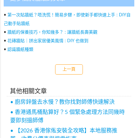
•
第一次貼牆紙？唔洗慌！簡易步驟，即使新手都快速上手 : DIY自
己動手貼牆紙
•
牆紙的保養技巧，你知幾多？ : 讓牆紙長壽美觀
•
花磚牆貼｜拼出家居優美風情 : DIY 也做到
•
認識牆紙種類
上一頁
其他相關文章
• 廚房鋅盤去水慢？教你找對師傅快速解決
• 香港通馬桶點算好？5 個緊急處理方法同幾時
要即刻搵師傅
• 【2026 香港傢俬安裝全攻略】本地服務推