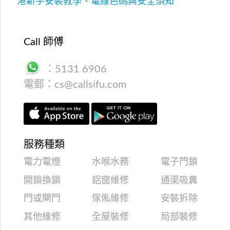
港新手安裝教學、電線色碼與安全須知
Call 師傅
：
5131 6906
電郵：
cs@callsifu.com
服務種類
電力電燈
水喉水務
電子門鎖
開鎖換鎖
鋁窗維修
通渠吸糞
門或閘門
傢俬維修
安裝拆除
其他維修
全屋裝修
局部裝修