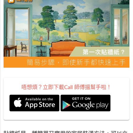
唔想煩？立即下載Call 師傅搵幫手啦！