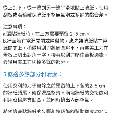
從上到下，從一邊到另一邊平滑地貼上牆紙。使用
刮板或滾輪確保牆紙平整無氣泡或多餘的黏合劑。
注意事項：
a.張貼牆紙時，在上方需要預留 2~5 cm。
b.牆面若有電源開關或障礙物，應先讓牆紙貼在電
源開關上，稍微用刮刀將周圍壓平，再拿美工刀在
蓋板上切出對角十字，接著以刮刀壓住蓋板邊緣，
最後用美工刀切掉多餘的部分。
5.修邊多餘部分和清潔：
使用銳利的刀子剪除之前預留的上下各的2~5 cm
的牆紙頭尾，確保邊緣整齊。兩塊牆紙的交接處可
利用滾輪壓實貼合，並同時擠出內部空氣。
希望這些貼牆紙的步驟和技巧能夠幫助你成功地完