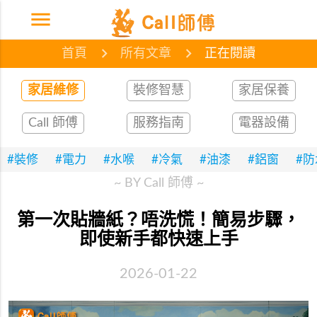
menu
首頁
網誌
文章
首頁
所有文章
正在閱讀
家居維修
裝修智慧
家居保養
Call 師傅
服務指南
電器設備
#裝修
#電力
#水喉
#冷氣
#油漆
#鋁窗
#
~ BY Call 師傅 ~
第一次貼牆紙？唔洗慌！簡易步驟，
即使新手都快速上手
2026-01-22