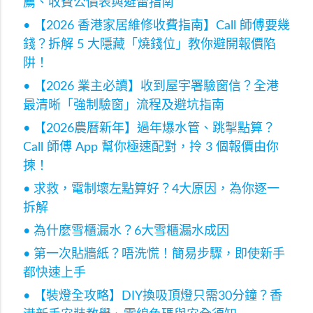
薦、收費公價表與避雷指南
• 【2026 香港家居維修收費指南】Call 師傅要幾
錢？拆解 5 大隱藏「燒錢位」教你避開報價陷
阱！
• 【2026 業主必讀】收到屋宇署驗窗信？全港
最清晰「強制驗窗」流程及避坑指南
• 【2026農曆新年】過年爆水管、跳掣點算？
Call 師傅 App 幫你極速配對，拎 3 個報價由你
揀！
• 求救，電制壞左點算好？4大原因，為你逐一
拆解
• 為什麼雪櫃漏水？6大雪櫃漏水成因
• 第一次貼牆紙？唔洗慌！簡易步驟，即使新手
都快速上手
• 【裝燈全攻略】DIY換吸頂燈只需30分鐘？香