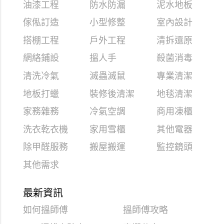
油漆工程
防水防漏
泥水地板
傢俬訂造
小型修整
室內設計
搭棚工程
戶外工程
清拆還原
網絡鋪設
搵人手
殺菌消毒
清洗冷氣
滅蟲滅鼠
專業清潔
地板打蠟
裝修後清潔
地毯清潔
家務雜務
冷氣空調
商用凍櫃
洗衣乾衣機
家用雪櫃
其他電器
除甲醛服務
搬屋搬運
監控鏡頭
其他需求
最新資訊
如何搵師傅
搵師傅攻略