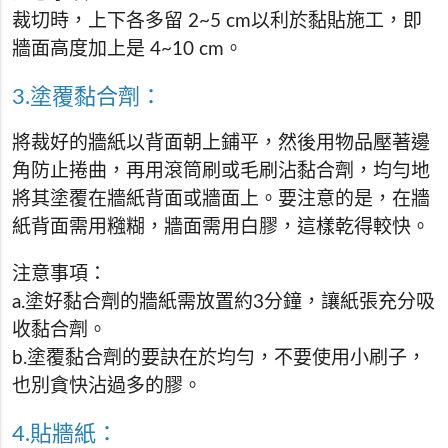
裁切時，上下各多留 2~5 cm以利於黏貼施工，即
牆面高度加上是 4~10 cm。
3.塗覆黏合劑：
將裁好的牆紙以背面朝上鋪平，然後用物品壓著邊
角防止捲曲，再用滾筒刷或毛刷沾黏合劑，均勻地
將其塗覆在牆紙背面或牆面上。要注意的是，在牆
紙背面需用糨糊，牆面需用白膠，這樣乾得較快。
注意事項：
a.塗好黏合劑的牆紙需放置約3分鐘，讓紙張充分吸
收黏合劑。
b.塗覆黏合劑的要訣在於均勻，不要使用小刷子，
也別貪快沾過多的膠。
4.貼牆紙：