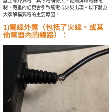
屋企有野漏電，真係唔講得笑，輕則燒壞電器電
制，嚴重的話更會引致觸電或火災出現。以下將為
大家解構漏電的主要原因。
1)電線外露（包括了火線、或其
他電器內的線路）：