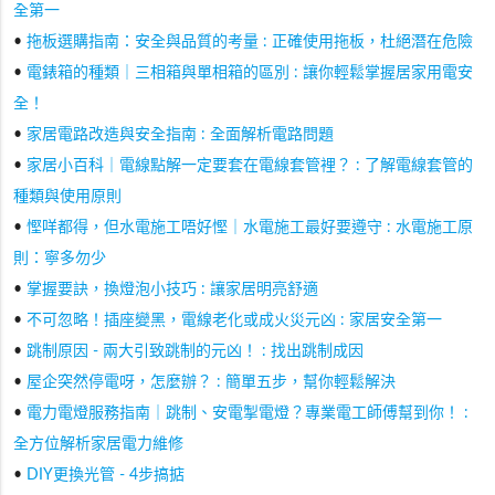
全第一
•
拖板選購指南：安全與品質的考量 : 正確使用拖板，杜絕潛在危險
•
電錶箱的種類｜三相箱與單相箱的區別 : 讓你輕鬆掌握居家用電安
全！
•
家居電路改造與安全指南 : 全面解析電路問題
•
家居小百科｜電線點解一定要套在電線套管裡？ : 了解電線套管的
種類與使用原則
•
慳咩都得，但水電施工唔好慳｜水電施工最好要遵守 : 水電施工原
則：寧多勿少
•
掌握要訣，換燈泡小技巧 : 讓家居明亮舒適
•
不可忽略！插座變黑，電線老化或成火災元凶 : 家居安全第一
•
跳制原因 - 兩大引致跳制的元凶！ : 找出跳制成因
•
屋企突然停電呀，怎麼辦？ : 簡單五步，幫你輕鬆解決
•
電力電燈服務指南｜跳制、安電掣電燈？專業電工師傅幫到你！ :
全方位解析家居電力維修
•
DIY更換光管 - 4步搞掂