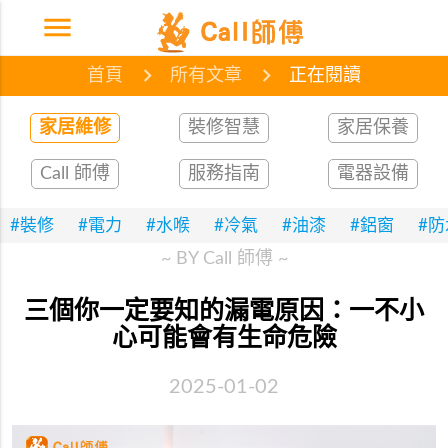
menu
首頁
網誌
文章
首頁
所有文章
正在閱讀
家居維修
裝修智慧
家居保養
Call 師傅
服務指南
電器設備
#裝修
#電力
#水喉
#冷氣
#油漆
#鋁窗
#
~ BY Call 師傅 ~
三個你一定要知的漏電原因：一不小
心可能會有生命危險
2025-01-02