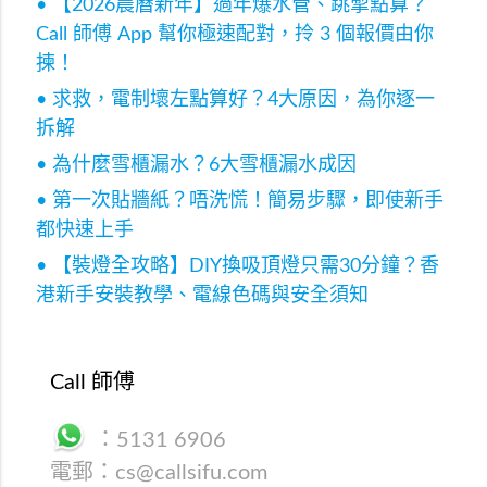
• 【2026農曆新年】過年爆水管、跳掣點算？
Call 師傅 App 幫你極速配對，拎 3 個報價由你
揀！
• 求救，電制壞左點算好？4大原因，為你逐一
拆解
• 為什麼雪櫃漏水？6大雪櫃漏水成因
• 第一次貼牆紙？唔洗慌！簡易步驟，即使新手
都快速上手
• 【裝燈全攻略】DIY換吸頂燈只需30分鐘？香
港新手安裝教學、電線色碼與安全須知
Call 師傅
：
5131 6906
電郵：
cs@callsifu.com