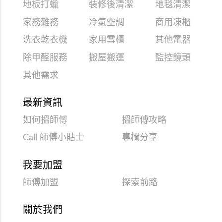
地板打蠟
裝修後清潔
地毯清潔
家務雜務
冷氣空調
商用凍櫃
洗衣乾衣機
家用雪櫃
其他電器
除甲醛服務
搬屋搬運
監控鏡頭
其他需求
最新資訊
如何搵師傅
搵師傅攻略
Call 師傅小貼士
專欄分享
我要加盟
師傅加盟
探索前路
關於我們