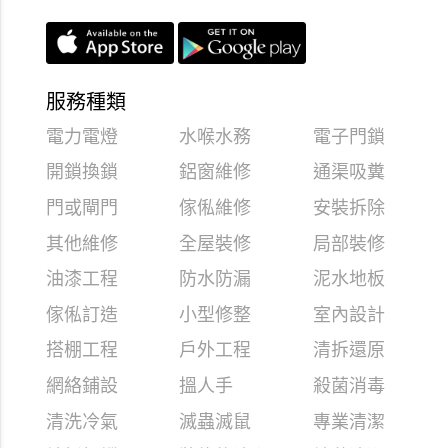
服務種類
電力電燈
水喉水務
電子門鎖
開鎖換鎖
鋁窗維修
通渠吸糞
門或閘門
傢俬維修
安裝拆除
其他維修
全屋裝修
局部裝修
油漆工程
防水防漏
泥水地板
傢俬訂造
小型修整
室內設計
搭棚工程
戶外工程
清拆還原
網絡鋪設
搵人手
殺菌消毒
清洗冷氣
滅蟲滅鼠
專業清潔