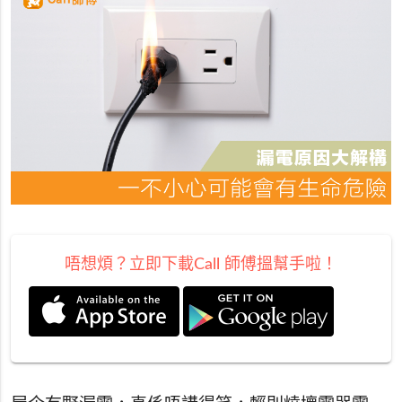
唔想煩？立即下載Call 師傅搵幫手啦！