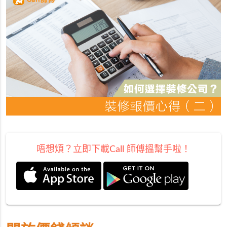
唔想煩？立即下載Call 師傅搵幫手啦！