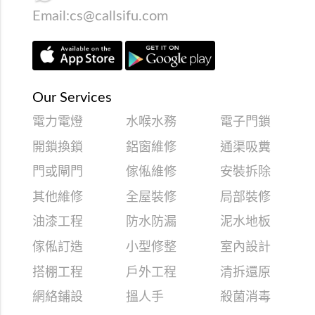
Email:
cs@callsifu.com
Our Services
電力電燈
水喉水務
電子門鎖
開鎖換鎖
鋁窗維修
通渠吸糞
門或閘門
傢俬維修
安裝拆除
其他維修
全屋裝修
局部裝修
油漆工程
防水防漏
泥水地板
傢俬訂造
小型修整
室內設計
搭棚工程
戶外工程
清拆還原
網絡鋪設
搵人手
殺菌消毒