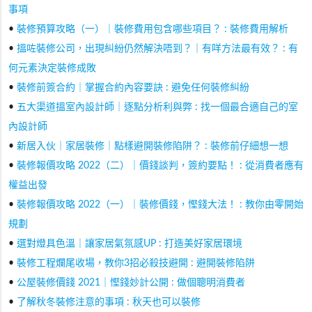
事項
•
裝修預算攻略（一）｜裝修費用包含哪些項目？ : 裝修費用解析
•
搵咗裝修公司，出現糾紛仍然解決唔到？｜有咩方法最有效？ : 有
何元素決定裝修成敗
•
裝修前簽合約｜掌握合約內容要訣 : 避免任何裝修糾紛
•
五大渠道搵室內設計師｜逐點分析利與弊 : 找一個最合適自己的室
內設計師
•
新居入伙｜家居裝修｜點樣避開裝修陷阱？ : 裝修前仔細想一想
•
裝修報價攻略 2022（二）｜價錢談判，簽約要點！ : 從消費者應有
權益出發
•
裝修報價攻略 2022（一）｜裝修價錢，慳錢大法！ : 教你由零開始
規劃
•
選對燈具色溫｜讓家居氣氛感UP : 打造美好家居環境
•
裝修工程爛尾收場，教你3招必殺技避開 : 避開裝修陷阱
•
公屋裝修價錢 2021｜慳錢妙計公開 : 做個聰明消費者
•
了解秋冬裝修注意的事項 : 秋天也可以裝修