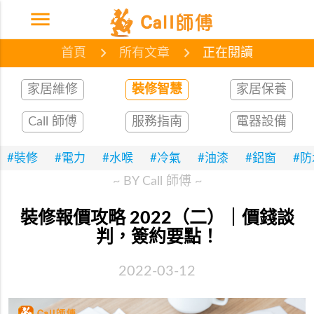
menu
首頁
網誌
文章
首頁
所有文章
正在閱讀
家居維修
裝修智慧
家居保養
Call 師傅
服務指南
電器設備
#裝修
#電力
#水喉
#冷氣
#油漆
#鋁窗
#
~ BY Call 師傅 ~
裝修報價攻略 2022（二）｜價錢談
判，簽約要點！
2022-03-12