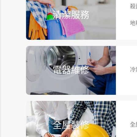
殺
清潔服務
地
電器維修
冷
全屋裝修
全