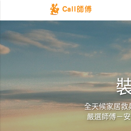
裝
全天候家居救兵
嚴選師傅－安