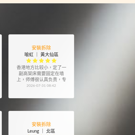
安裝拆除
喻虹 ｜ 黃大仙區
香港地方比较小，定了一
副高架床需要固定在墙
上，师傅很认真负责，专
业态度也很严谨。另外感
2026-07-31 08:42
谢师傅装的晾衣架，也很
用心
安裝拆除
Leung ｜ 北區