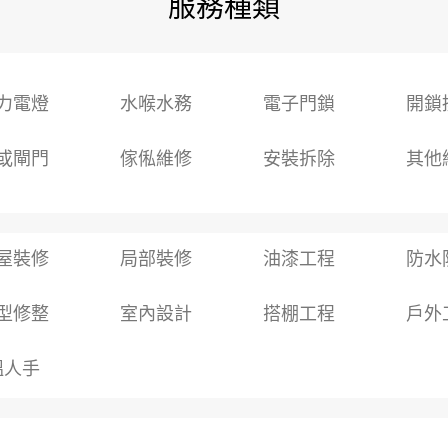
服務種類
力電燈
水喉水務
電子門鎖
開鎖
或閘門
傢俬維修
安裝拆除
其他
屋裝修
局部裝修
油漆工程
防水
型修整
室內設計
搭棚工程
戶外
搵人手