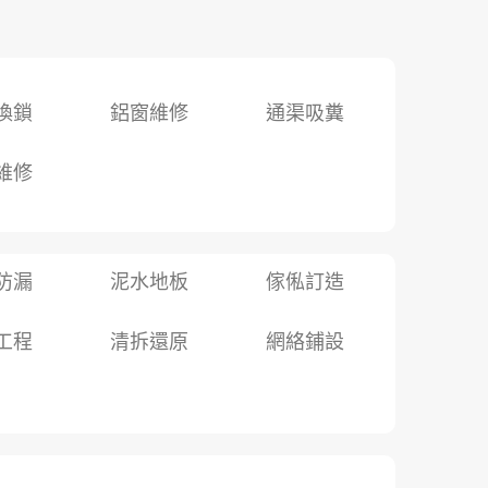
換鎖
鋁窗維修
通渠吸糞
維修
防漏
泥水地板
傢俬訂造
工程
清拆還原
網絡鋪設