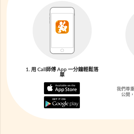
1. 用 Call師傅 App 一分鐘輕鬆落
單
我們尊
公開