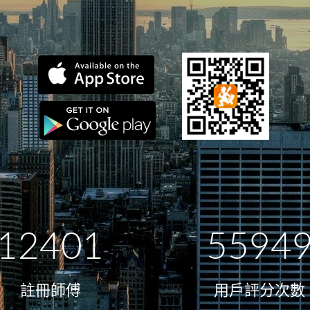
12401
5594
註冊師傅
用戶評分次數