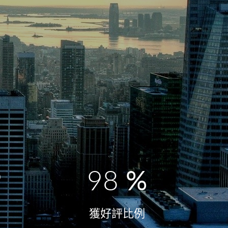
9
98
%
獲好評比例