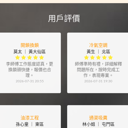
用戶評價
開鎖換鎖
冷氣空調
莫太 ｜ 黃大仙區
黃生 ｜ 北區
李師傅工作態度認真，更
師傅準時有禮，詳細解釋
換鎖頭快捷，報價也合
問題所在，按時完成工
理。
作，表現專業。
2026-07-31 20:55
2026-07-31 19:30
油漆工程
通渠吸糞
孫心童 ｜ 東區
林小姐 ｜ 屯門區