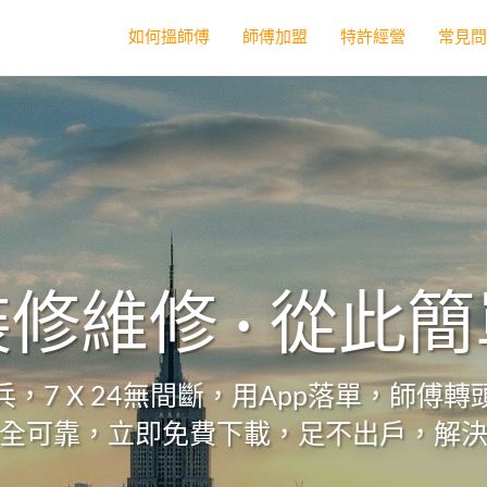
如何搵師傅
師傅加盟
特許經營
常見
修維修 · 從此
，7 X 24無間斷，用App落單，師傅
全可靠，立即免費下載，足不出戶，解