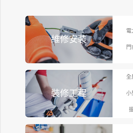
電
維修安裝
門
全
裝修工程
小