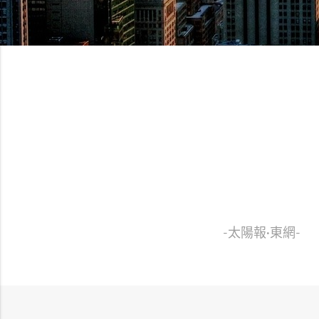
“ 涵蓋生活
-蘋果日報-