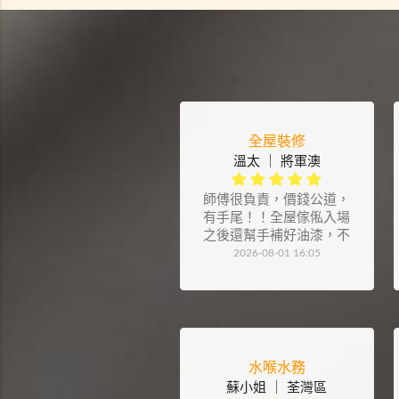
全屋裝修
溫太 ｜ 將軍澳
師傅很負責，價錢公道，
有手尾！！全屋傢俬入場
之後還幫手補好油漆，不
滿意也會整好！細節也處
2026-08-01 16:05
理的很漂亮！還提供很多
好建議⋯⋯總的來說，是
個不錯的選擇
水喉水務
蘇小姐 ｜ 荃灣區